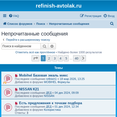
refinish-avtolak.ru
FAQ
Регистрация
Вход
П
Список форумов
Поиск
Непрочитанные сообщения
о
Непрочитанные сообщения
и
Перейти к расширенному поиску
с
Поиск
Расширенный поиск
к
Отметить всё как прочтённое
• Найдено более 1000 результатов
Страница
1
из
40
1
2
3
4
5
40
След.
…
Темы
Н
Mobihel Базовая эмаль микс
о
Последнее сообщение
refinish1
«
18 мар 2026, 13:25
в
Добавлено в форуме
MOBIHEL Формулы
о
е
Н
NISSAN K21
с
о
Последнее сообщение
ДЕД
«
04 дек 2024, 09:09
о
в
Добавлено в форуме
NISSAN
о
о
б
е
Н
Есть предложения к точкам подбора
щ
с
о
е
Последнее сообщение
ДЕД
«
01 дек 2024, 12:34
о
в
н
Добавлено в форуме
Колористика
о
о
и
Ответы:
3
б
е
е
щ