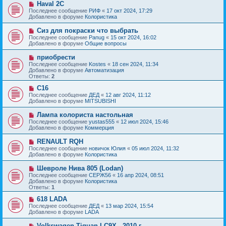
с
Н
Haval 2C
е
о
о
Последнее сообщение
РИФ
«
17 окт 2024, 17:29
н
о
в
Добавлено в форуме
Колористика
и
б
о
е
щ
е
Н
Сиз для покраски что выбрать
е
с
о
Последнее сообщение
Panug
«
15 окт 2024, 16:02
н
о
в
Добавлено в форуме
Общие вопросы
и
о
о
е
б
е
Н
приобрести
щ
с
о
е
Последнее сообщение
Kostes
«
18 сен 2024, 11:34
о
в
н
Добавлено в форуме
Автоматизация
о
о
и
Ответы:
2
б
е
е
щ
с
Н
C16
е
о
о
Последнее сообщение
ДЕД
«
12 авг 2024, 11:12
н
о
в
Добавлено в форуме
MITSUBISHI
и
б
о
е
щ
е
Н
Лампа колориста настольная
е
с
о
Последнее сообщение
yustas555
«
12 июл 2024, 15:46
н
о
в
Добавлено в форуме
Коммерция
и
о
о
е
б
е
Н
RENAULT RQH
щ
с
о
е
Последнее сообщение
новичок Юлия
«
05 июл 2024, 11:32
о
в
н
Добавлено в форуме
Колористика
о
о
и
б
е
е
Н
Шевроле Нива 805 (Lodan)
щ
с
о
е
Последнее сообщение
СЕРЖ56
«
16 апр 2024, 08:51
о
в
н
Добавлено в форуме
Колористика
о
о
и
Ответы:
1
б
е
е
щ
с
Н
618 LADA
е
о
о
Последнее сообщение
ДЕД
«
13 мар 2024, 15:54
н
о
в
Добавлено в форуме
LADA
и
б
о
е
щ
е
Н
Volkswagen Tiguan LC9X - 2010 г.