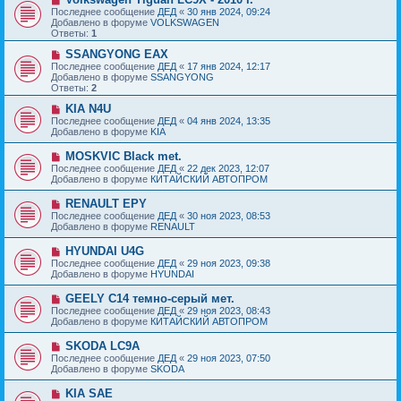
е
с
о
Последнее сообщение
ДЕД
«
30 янв 2024, 09:24
н
о
в
Добавлено в форуме
VOLKSWAGEN
и
о
о
Ответы:
1
е
б
е
щ
с
Н
SSANGYONG EAX
е
о
о
Последнее сообщение
ДЕД
«
17 янв 2024, 12:17
н
о
в
Добавлено в форуме
SSANGYONG
и
б
о
Ответы:
2
е
щ
е
е
с
Н
KIA N4U
н
о
о
Последнее сообщение
ДЕД
«
04 янв 2024, 13:35
и
о
в
Добавлено в форуме
KIA
е
б
о
щ
е
Н
MOSKVIC Black met.
е
с
о
Последнее сообщение
ДЕД
«
22 дек 2023, 12:07
н
о
в
Добавлено в форуме
КИТАЙСКИЙ АВТОПРОМ
и
о
о
е
б
е
Н
RENAULT EPY
щ
с
о
е
Последнее сообщение
ДЕД
«
30 ноя 2023, 08:53
о
в
н
Добавлено в форуме
RENAULT
о
о
и
б
е
е
Н
HYUNDAI U4G
щ
с
о
е
Последнее сообщение
ДЕД
«
29 ноя 2023, 09:38
о
в
н
Добавлено в форуме
HYUNDAI
о
о
и
б
е
е
Н
GEELY C14 темно-серый мет.
щ
с
о
е
Последнее сообщение
ДЕД
«
29 ноя 2023, 08:43
о
в
н
Добавлено в форуме
КИТАЙСКИЙ АВТОПРОМ
о
о
и
б
е
е
Н
SKODA LC9A
щ
с
о
е
Последнее сообщение
ДЕД
«
29 ноя 2023, 07:50
о
в
н
Добавлено в форуме
SKODA
о
о
и
б
е
е
Н
KIA SAE
щ
с