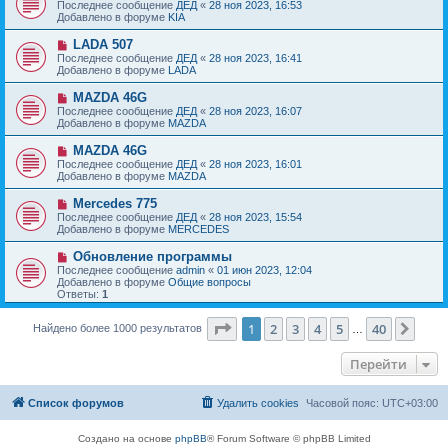
о
е
Последнее сообщение
ДЕД
«
28 ноя 2023, 16:53
о
в
н
Добавлено в форуме
KIA
о
о
и
б
е
е
Н
LADA 507
щ
с
о
е
Последнее сообщение
ДЕД
«
28 ноя 2023, 16:41
о
в
н
Добавлено в форуме
LADA
о
о
и
б
е
е
Н
MAZDA 46G
щ
с
о
е
Последнее сообщение
ДЕД
«
28 ноя 2023, 16:07
о
в
н
Добавлено в форуме
MAZDA
о
о
и
б
е
е
Н
MAZDA 46G
щ
с
о
е
Последнее сообщение
ДЕД
«
28 ноя 2023, 16:01
о
в
н
Добавлено в форуме
MAZDA
о
о
и
б
е
е
Н
Mercedes 775
щ
с
о
е
Последнее сообщение
ДЕД
«
28 ноя 2023, 15:54
о
в
н
Добавлено в форуме
MERCEDES
о
о
и
б
е
е
Н
Обновление программы
щ
с
о
е
Последнее сообщение
admin
«
01 июн 2023, 12:04
о
в
н
Добавлено в форуме
Общие вопросы
о
о
и
Ответы:
1
б
е
е
щ
с
е
Страница
1
из
40
о
1
2
3
4
5
40
След
Найдено более 1000 результатов
…
н
о
и
б
е
Перейти
щ
е
н
и
Список форумов
Удалить cookies
Часовой пояс:
UTC+03:00
е
Создано на основе
phpBB
® Forum Software © phpBB Limited