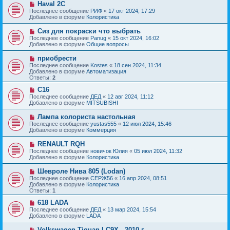
с
Н
Haval 2C
е
о
о
Последнее сообщение
РИФ
«
17 окт 2024, 17:29
н
о
в
Добавлено в форуме
Колористика
и
б
о
е
щ
е
Н
Сиз для покраски что выбрать
е
с
о
Последнее сообщение
Panug
«
15 окт 2024, 16:02
н
о
в
Добавлено в форуме
Общие вопросы
и
о
о
е
б
е
Н
приобрести
щ
с
о
е
Последнее сообщение
Kostes
«
18 сен 2024, 11:34
о
в
н
Добавлено в форуме
Автоматизация
о
о
и
Ответы:
2
б
е
е
щ
с
Н
C16
е
о
о
Последнее сообщение
ДЕД
«
12 авг 2024, 11:12
н
о
в
Добавлено в форуме
MITSUBISHI
и
б
о
е
щ
е
Н
Лампа колориста настольная
е
с
о
Последнее сообщение
yustas555
«
12 июл 2024, 15:46
н
о
в
Добавлено в форуме
Коммерция
и
о
о
е
б
е
Н
RENAULT RQH
щ
с
о
е
Последнее сообщение
новичок Юлия
«
05 июл 2024, 11:32
о
в
н
Добавлено в форуме
Колористика
о
о
и
б
е
е
Н
Шевроле Нива 805 (Lodan)
щ
с
о
е
Последнее сообщение
СЕРЖ56
«
16 апр 2024, 08:51
о
в
н
Добавлено в форуме
Колористика
о
о
и
Ответы:
1
б
е
е
щ
с
Н
618 LADA
е
о
о
Последнее сообщение
ДЕД
«
13 мар 2024, 15:54
н
о
в
Добавлено в форуме
LADA
и
б
о
е
щ
е
Н
Volkswagen Tiguan LC9X - 2010 г.