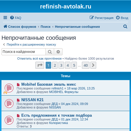
refinish-avtolak.ru
FAQ
Регистрация
Вход
П
Список форумов
Поиск
Непрочитанные сообщения
о
Непрочитанные сообщения
и
Перейти к расширенному поиску
с
Поиск
Расширенный поиск
к
Отметить всё как прочтённое
• Найдено более 1000 результатов
Страница
1
из
40
1
2
3
4
5
40
След.
…
Темы
Н
Mobihel Базовая эмаль микс
о
Последнее сообщение
refinish1
«
18 мар 2026, 13:25
в
Добавлено в форуме
MOBIHEL Формулы
о
е
Н
NISSAN K21
с
о
Последнее сообщение
ДЕД
«
04 дек 2024, 09:09
о
в
Добавлено в форуме
NISSAN
о
о
б
е
Н
Есть предложения к точкам подбора
щ
с
о
е
Последнее сообщение
ДЕД
«
01 дек 2024, 12:34
о
в
н
Добавлено в форуме
Колористика
о
о
и
Ответы:
3
б
е
е
щ