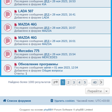
о
е
Последнее сообщение
ДЕД
«
28 ноя 2023, 16:53
о
в
н
Добавлено в форуме
KIA
о
о
и
б
е
е
Н
LADA 507
щ
с
о
е
Последнее сообщение
ДЕД
«
28 ноя 2023, 16:41
о
в
н
Добавлено в форуме
LADA
о
о
и
б
е
е
Н
MAZDA 46G
щ
с
о
е
Последнее сообщение
ДЕД
«
28 ноя 2023, 16:07
о
в
н
Добавлено в форуме
MAZDA
о
о
и
б
е
е
Н
MAZDA 46G
щ
с
о
е
Последнее сообщение
ДЕД
«
28 ноя 2023, 16:01
о
в
н
Добавлено в форуме
MAZDA
о
о
и
б
е
е
Н
Mercedes 775
щ
с
о
е
Последнее сообщение
ДЕД
«
28 ноя 2023, 15:54
о
в
н
Добавлено в форуме
MERCEDES
о
о
и
б
е
е
Н
Обновление программы
щ
с
о
е
Последнее сообщение
admin
«
01 июн 2023, 12:04
о
в
н
Добавлено в форуме
Общие вопросы
о
о
и
Ответы:
1
б
е
е
щ
с
е
Страница
1
из
40
о
1
2
3
4
5
40
След
Найдено более 1000 результатов
…
н
о
и
б
е
Перейти
щ
е
н
и
Список форумов
Удалить cookies
Часовой пояс:
UTC+03:00
е
Создано на основе
phpBB
® Forum Software © phpBB Limited