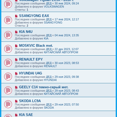
е
с
о
Последнее сообщение
ДЕД
«
30 янв 2024, 09:24
н
о
в
Добавлено в форуме
VOLKSWAGEN
и
о
о
Ответы:
1
е
б
е
щ
с
Н
SSANGYONG EAX
е
о
о
Последнее сообщение
ДЕД
«
17 янв 2024, 12:17
н
о
в
Добавлено в форуме
SSANGYONG
и
б
о
Ответы:
2
е
щ
е
е
с
Н
KIA N4U
н
о
о
Последнее сообщение
ДЕД
«
04 янв 2024, 13:35
и
о
в
Добавлено в форуме
KIA
е
б
о
щ
е
Н
MOSKVIC Black met.
е
с
о
Последнее сообщение
ДЕД
«
22 дек 2023, 12:07
н
о
в
Добавлено в форуме
КИТАЙСКИЙ АВТОПРОМ
и
о
о
е
б
е
Н
RENAULT EPY
щ
с
о
е
Последнее сообщение
ДЕД
«
30 ноя 2023, 08:53
о
в
н
Добавлено в форуме
RENAULT
о
о
и
б
е
е
Н
HYUNDAI U4G
щ
с
о
е
Последнее сообщение
ДЕД
«
29 ноя 2023, 09:38
о
в
н
Добавлено в форуме
HYUNDAI
о
о
и
б
е
е
Н
GEELY C14 темно-серый мет.
щ
с
о
е
Последнее сообщение
ДЕД
«
29 ноя 2023, 08:43
о
в
н
Добавлено в форуме
КИТАЙСКИЙ АВТОПРОМ
о
о
и
б
е
е
Н
SKODA LC9A
щ
с
о
е
Последнее сообщение
ДЕД
«
29 ноя 2023, 07:50
о
в
н
Добавлено в форуме
SKODA
о
о
и
б
е
е
Н
KIA SAE
щ
с