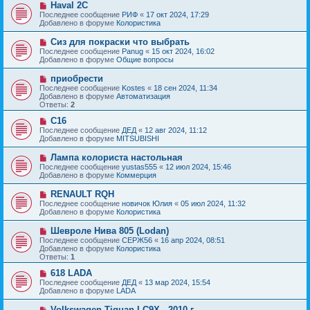
с
Н
Haval 2C
е
о
о
Последнее сообщение
РИФ
«
17 окт 2024, 17:29
н
о
в
Добавлено в форуме
Колористика
и
б
о
е
щ
е
Н
Сиз для покраски что выбрать
е
с
о
Последнее сообщение
Panug
«
15 окт 2024, 16:02
н
о
в
Добавлено в форуме
Общие вопросы
и
о
о
е
б
е
Н
приобрести
щ
с
о
е
Последнее сообщение
Kostes
«
18 сен 2024, 11:34
о
в
н
Добавлено в форуме
Автоматизация
о
о
и
Ответы:
2
б
е
е
щ
с
Н
C16
е
о
о
Последнее сообщение
ДЕД
«
12 авг 2024, 11:12
н
о
в
Добавлено в форуме
MITSUBISHI
и
б
о
е
щ
е
Н
Лампа колориста настольная
е
с
о
Последнее сообщение
yustas555
«
12 июл 2024, 15:46
н
о
в
Добавлено в форуме
Коммерция
и
о
о
е
б
е
Н
RENAULT RQH
щ
с
о
е
Последнее сообщение
новичок Юлия
«
05 июл 2024, 11:32
о
в
н
Добавлено в форуме
Колористика
о
о
и
б
е
е
Н
Шевроле Нива 805 (Lodan)
щ
с
о
е
Последнее сообщение
СЕРЖ56
«
16 апр 2024, 08:51
о
в
н
Добавлено в форуме
Колористика
о
о
и
Ответы:
1
б
е
е
щ
с
Н
618 LADA
е
о
о
Последнее сообщение
ДЕД
«
13 мар 2024, 15:54
н
о
в
Добавлено в форуме
LADA
и
б
о
е
щ
е
Н
Volkswagen Tiguan LC9X - 2010 г.