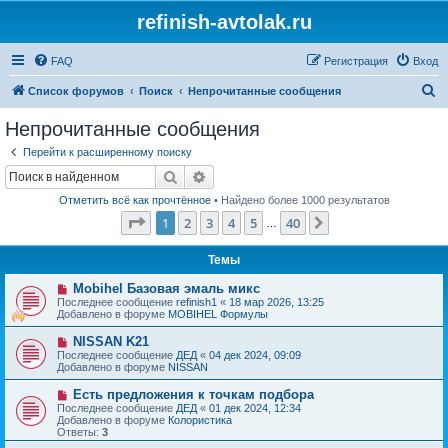
refinish-avtolak.ru
FAQ
Регистрация
Вход
П
Список форумов
Поиск
Непрочитанные сообщения
о
Непрочитанные сообщения
и
Перейти к расширенному поиску
с
Поиск
Расширенный поиск
к
Отметить всё как прочтённое
• Найдено более 1000 результатов
Страница
1
из
40
1
2
3
4
5
40
След.
…
Темы
Н
Mobihel Базовая эмаль микс
о
Последнее сообщение
refinish1
«
18 мар 2026, 13:25
в
Добавлено в форуме
MOBIHEL Формулы
о
е
Н
NISSAN K21
с
о
Последнее сообщение
ДЕД
«
04 дек 2024, 09:09
о
в
Добавлено в форуме
NISSAN
о
о
б
е
Н
Есть предложения к точкам подбора
щ
с
о
е
Последнее сообщение
ДЕД
«
01 дек 2024, 12:34
о
в
н
Добавлено в форуме
Колористика
о
о
и
Ответы:
3
б
е
е
щ