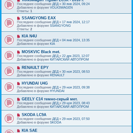
е
с
о
Последнее сообщение
ДЕД
«
30 янв 2024, 09:24
н
о
в
Добавлено в форуме
VOLKSWAGEN
и
о
о
Ответы:
1
е
б
е
щ
с
Н
SSANGYONG EAX
е
о
о
Последнее сообщение
ДЕД
«
17 янв 2024, 12:17
н
о
в
Добавлено в форуме
SSANGYONG
и
б
о
Ответы:
2
е
щ
е
е
с
Н
KIA N4U
н
о
о
Последнее сообщение
ДЕД
«
04 янв 2024, 13:35
и
о
в
Добавлено в форуме
KIA
е
б
о
щ
е
Н
MOSKVIC Black met.
е
с
о
Последнее сообщение
ДЕД
«
22 дек 2023, 12:07
н
о
в
Добавлено в форуме
КИТАЙСКИЙ АВТОПРОМ
и
о
о
е
б
е
Н
RENAULT EPY
щ
с
о
е
Последнее сообщение
ДЕД
«
30 ноя 2023, 08:53
о
в
н
Добавлено в форуме
RENAULT
о
о
и
б
е
е
Н
HYUNDAI U4G
щ
с
о
е
Последнее сообщение
ДЕД
«
29 ноя 2023, 09:38
о
в
н
Добавлено в форуме
HYUNDAI
о
о
и
б
е
е
Н
GEELY C14 темно-серый мет.
щ
с
о
е
Последнее сообщение
ДЕД
«
29 ноя 2023, 08:43
о
в
н
Добавлено в форуме
КИТАЙСКИЙ АВТОПРОМ
о
о
и
б
е
е
Н
SKODA LC9A
щ
с
о
е
Последнее сообщение
ДЕД
«
29 ноя 2023, 07:50
о
в
н
Добавлено в форуме
SKODA
о
о
и
б
е
е
Н
KIA SAE
щ
с