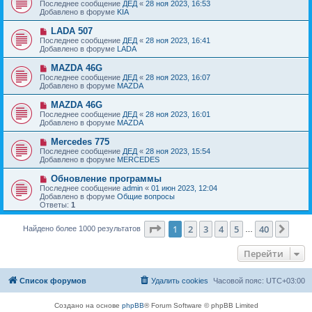
о
е
Последнее сообщение
ДЕД
«
28 ноя 2023, 16:53
о
в
н
Добавлено в форуме
KIA
о
о
и
б
е
е
Н
LADA 507
щ
с
о
е
Последнее сообщение
ДЕД
«
28 ноя 2023, 16:41
о
в
н
Добавлено в форуме
LADA
о
о
и
б
е
е
Н
MAZDA 46G
щ
с
о
е
Последнее сообщение
ДЕД
«
28 ноя 2023, 16:07
о
в
н
Добавлено в форуме
MAZDA
о
о
и
б
е
е
Н
MAZDA 46G
щ
с
о
е
Последнее сообщение
ДЕД
«
28 ноя 2023, 16:01
о
в
н
Добавлено в форуме
MAZDA
о
о
и
б
е
е
Н
Mercedes 775
щ
с
о
е
Последнее сообщение
ДЕД
«
28 ноя 2023, 15:54
о
в
н
Добавлено в форуме
MERCEDES
о
о
и
б
е
е
Н
Обновление программы
щ
с
о
е
Последнее сообщение
admin
«
01 июн 2023, 12:04
о
в
н
Добавлено в форуме
Общие вопросы
о
о
и
Ответы:
1
б
е
е
щ
с
е
Страница
1
из
40
о
1
2
3
4
5
40
След
Найдено более 1000 результатов
…
н
о
и
б
е
Перейти
щ
е
н
и
Список форумов
Удалить cookies
Часовой пояс:
UTC+03:00
е
Создано на основе
phpBB
® Forum Software © phpBB Limited