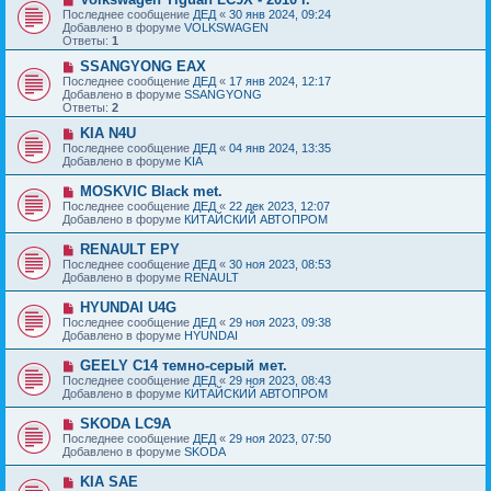
е
с
о
Последнее сообщение
ДЕД
«
30 янв 2024, 09:24
н
о
в
Добавлено в форуме
VOLKSWAGEN
и
о
о
Ответы:
1
е
б
е
щ
с
Н
SSANGYONG EAX
е
о
о
Последнее сообщение
ДЕД
«
17 янв 2024, 12:17
н
о
в
Добавлено в форуме
SSANGYONG
и
б
о
Ответы:
2
е
щ
е
е
с
Н
KIA N4U
н
о
о
Последнее сообщение
ДЕД
«
04 янв 2024, 13:35
и
о
в
Добавлено в форуме
KIA
е
б
о
щ
е
Н
MOSKVIC Black met.
е
с
о
Последнее сообщение
ДЕД
«
22 дек 2023, 12:07
н
о
в
Добавлено в форуме
КИТАЙСКИЙ АВТОПРОМ
и
о
о
е
б
е
Н
RENAULT EPY
щ
с
о
е
Последнее сообщение
ДЕД
«
30 ноя 2023, 08:53
о
в
н
Добавлено в форуме
RENAULT
о
о
и
б
е
е
Н
HYUNDAI U4G
щ
с
о
е
Последнее сообщение
ДЕД
«
29 ноя 2023, 09:38
о
в
н
Добавлено в форуме
HYUNDAI
о
о
и
б
е
е
Н
GEELY C14 темно-серый мет.
щ
с
о
е
Последнее сообщение
ДЕД
«
29 ноя 2023, 08:43
о
в
н
Добавлено в форуме
КИТАЙСКИЙ АВТОПРОМ
о
о
и
б
е
е
Н
SKODA LC9A
щ
с
о
е
Последнее сообщение
ДЕД
«
29 ноя 2023, 07:50
о
в
н
Добавлено в форуме
SKODA
о
о
и
б
е
е
Н
KIA SAE
щ
с