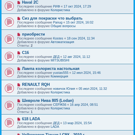
с
Н
Haval 2C
е
о
о
Последнее сообщение
РИФ
«
17 окт 2024, 17:29
н
о
в
Добавлено в форуме
Колористика
и
б
о
е
щ
е
Н
Сиз для покраски что выбрать
е
с
о
Последнее сообщение
Panug
«
15 окт 2024, 16:02
н
о
в
Добавлено в форуме
Общие вопросы
и
о
о
е
б
е
Н
приобрести
щ
с
о
е
Последнее сообщение
Kostes
«
18 сен 2024, 11:34
о
в
н
Добавлено в форуме
Автоматизация
о
о
и
Ответы:
2
б
е
е
щ
с
Н
C16
е
о
о
Последнее сообщение
ДЕД
«
12 авг 2024, 11:12
н
о
в
Добавлено в форуме
MITSUBISHI
и
б
о
е
щ
е
Н
Лампа колориста настольная
е
с
о
Последнее сообщение
yustas555
«
12 июл 2024, 15:46
н
о
в
Добавлено в форуме
Коммерция
и
о
о
е
б
е
Н
RENAULT RQH
щ
с
о
е
Последнее сообщение
новичок Юлия
«
05 июл 2024, 11:32
о
в
н
Добавлено в форуме
Колористика
о
о
и
б
е
е
Н
Шевроле Нива 805 (Lodan)
щ
с
о
е
Последнее сообщение
СЕРЖ56
«
16 апр 2024, 08:51
о
в
н
Добавлено в форуме
Колористика
о
о
и
Ответы:
1
б
е
е
щ
с
Н
618 LADA
е
о
о
Последнее сообщение
ДЕД
«
13 мар 2024, 15:54
н
о
в
Добавлено в форуме
LADA
и
б
о
е
щ
е
Н
Volkswagen Tiguan LC9X - 2010 г.