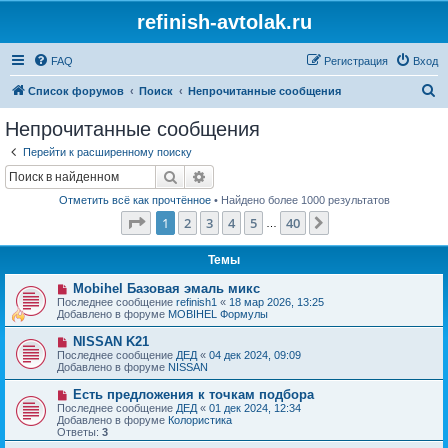
refinish-avtolak.ru
FAQ
Регистрация
Вход
П
Список форумов
Поиск
Непрочитанные сообщения
о
Непрочитанные сообщения
и
Перейти к расширенному поиску
с
Поиск
Расширенный поиск
к
Отметить всё как прочтённое
• Найдено более 1000 результатов
Страница
1
из
40
1
2
3
4
5
40
След.
…
Темы
Н
Mobihel Базовая эмаль микс
о
Последнее сообщение
refinish1
«
18 мар 2026, 13:25
в
Добавлено в форуме
MOBIHEL Формулы
о
е
Н
NISSAN K21
с
о
Последнее сообщение
ДЕД
«
04 дек 2024, 09:09
о
в
Добавлено в форуме
NISSAN
о
о
б
е
Н
Есть предложения к точкам подбора
щ
с
о
е
Последнее сообщение
ДЕД
«
01 дек 2024, 12:34
о
в
н
Добавлено в форуме
Колористика
о
о
и
Ответы:
3
б
е
е
щ