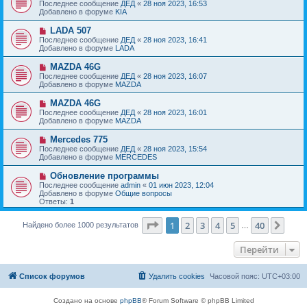
о
е
Последнее сообщение
ДЕД
«
28 ноя 2023, 16:53
о
в
н
Добавлено в форуме
KIA
о
о
и
б
е
е
Н
LADA 507
щ
с
о
е
Последнее сообщение
ДЕД
«
28 ноя 2023, 16:41
о
в
н
Добавлено в форуме
LADA
о
о
и
б
е
е
Н
MAZDA 46G
щ
с
о
е
Последнее сообщение
ДЕД
«
28 ноя 2023, 16:07
о
в
н
Добавлено в форуме
MAZDA
о
о
и
б
е
е
Н
MAZDA 46G
щ
с
о
е
Последнее сообщение
ДЕД
«
28 ноя 2023, 16:01
о
в
н
Добавлено в форуме
MAZDA
о
о
и
б
е
е
Н
Mercedes 775
щ
с
о
е
Последнее сообщение
ДЕД
«
28 ноя 2023, 15:54
о
в
н
Добавлено в форуме
MERCEDES
о
о
и
б
е
е
Н
Обновление программы
щ
с
о
е
Последнее сообщение
admin
«
01 июн 2023, 12:04
о
в
н
Добавлено в форуме
Общие вопросы
о
о
и
Ответы:
1
б
е
е
щ
с
е
Страница
1
из
40
о
1
2
3
4
5
40
След
Найдено более 1000 результатов
…
н
о
и
б
е
Перейти
щ
е
н
и
Список форумов
Удалить cookies
Часовой пояс:
UTC+03:00
е
Создано на основе
phpBB
® Forum Software © phpBB Limited