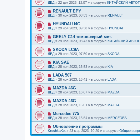
н
о
б
ДЕД
»
22 дек 2023, 12:07
» в форуме
КИТАЙСКИЙ АВТО
с
и
в
щ
о
е
о
е
Н
RENAULT EPY
о
е
н
о
б
ДЕД
»
30 ноя 2023, 08:53
» в форуме
RENAULT
с
и
в
щ
о
е
о
е
Н
HYUNDAI U4G
о
е
н
о
б
ДЕД
»
29 ноя 2023, 09:38
» в форуме
HYUNDAI
с
и
в
щ
о
е
о
е
Н
GEELY C14 темно-серый мет.
о
е
н
о
б
ДЕД
»
29 ноя 2023, 08:43
» в форуме
КИТАЙСКИЙ АВТО
с
и
в
щ
о
е
о
е
Н
SKODA LC9A
о
е
н
о
б
ДЕД
»
29 ноя 2023, 07:50
» в форуме
SKODA
с
и
в
щ
о
е
о
е
Н
KIA SAE
о
е
н
о
б
ДЕД
»
28 ноя 2023, 16:53
» в форуме
KIA
с
и
в
щ
о
е
о
е
Н
LADA 507
о
е
н
о
б
ДЕД
»
28 ноя 2023, 16:41
» в форуме
LADA
с
и
в
щ
о
е
о
е
Н
MAZDA 46G
о
е
н
о
б
ДЕД
»
28 ноя 2023, 16:07
» в форуме
MAZDA
с
и
в
щ
о
е
о
е
Н
MAZDA 46G
о
е
н
о
б
ДЕД
»
28 ноя 2023, 16:01
» в форуме
MAZDA
с
и
в
щ
о
е
о
е
Н
Mercedes 775
о
е
н
о
б
ДЕД
»
28 ноя 2023, 15:54
» в форуме
MERCEDES
с
и
в
щ
о
е
о
е
Н
Обновление программы
о
е
н
о
б
KroshkaKet
»
23 мар 2023, 10:20
» в форуме
Общие вопр
с
и
в
щ
о
е
о
е
о