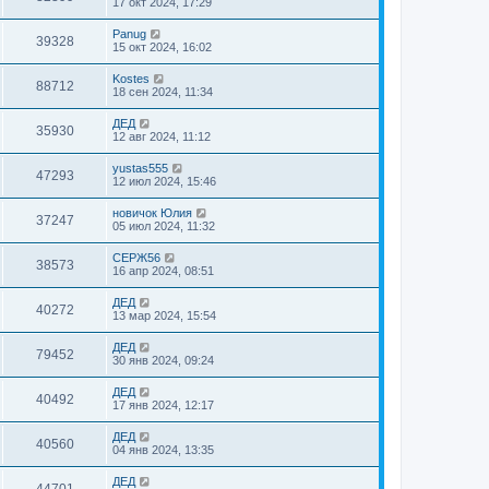
17 окт 2024, 17:29
Panug
39328
15 окт 2024, 16:02
Kostes
88712
18 сен 2024, 11:34
ДЕД
35930
12 авг 2024, 11:12
yustas555
47293
12 июл 2024, 15:46
новичок Юлия
37247
05 июл 2024, 11:32
СЕРЖ56
38573
16 апр 2024, 08:51
ДЕД
40272
13 мар 2024, 15:54
ДЕД
79452
30 янв 2024, 09:24
ДЕД
40492
17 янв 2024, 12:17
ДЕД
40560
04 янв 2024, 13:35
ДЕД