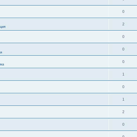
0
2
ция
0
0
ия
0
ика
1
0
1
2
0