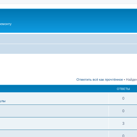
ремонту
Отметить всё как прочтённое
• Найден
ОТВЕТЫ
0
улы
0
3
0