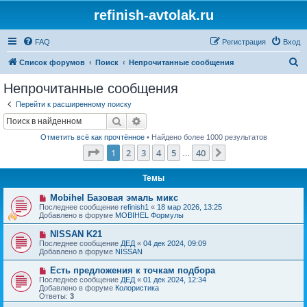
refinish-avtolak.ru
FAQ
Регистрация
Вход
П
Список форумов
Поиск
Непрочитанные сообщения
о
Непрочитанные сообщения
и
Перейти к расширенному поиску
с
Поиск
Расширенный поиск
к
Отметить всё как прочтённое
• Найдено более 1000 результатов
Страница
1
из
40
1
2
3
4
5
40
След.
…
Темы
Н
Mobihel Базовая эмаль микс
о
Последнее сообщение
refinish1
«
18 мар 2026, 13:25
в
Добавлено в форуме
MOBIHEL Формулы
о
е
Н
NISSAN K21
с
о
Последнее сообщение
ДЕД
«
04 дек 2024, 09:09
о
в
Добавлено в форуме
NISSAN
о
о
б
е
Н
Есть предложения к точкам подбора
щ
с
о
е
Последнее сообщение
ДЕД
«
01 дек 2024, 12:34
о
в
н
Добавлено в форуме
Колористика
о
о
и
Ответы:
3
б
е
е
щ