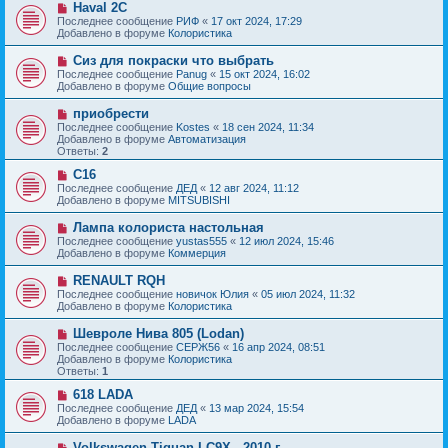
с
Н
Haval 2C
е
о
о
Последнее сообщение
РИФ
«
17 окт 2024, 17:29
н
о
в
Добавлено в форуме
Колористика
и
б
о
е
щ
е
Н
Сиз для покраски что выбрать
е
с
о
Последнее сообщение
Panug
«
15 окт 2024, 16:02
н
о
в
Добавлено в форуме
Общие вопросы
и
о
о
е
б
е
Н
приобрести
щ
с
о
е
Последнее сообщение
Kostes
«
18 сен 2024, 11:34
о
в
н
Добавлено в форуме
Автоматизация
о
о
и
Ответы:
2
б
е
е
щ
с
Н
C16
е
о
о
Последнее сообщение
ДЕД
«
12 авг 2024, 11:12
н
о
в
Добавлено в форуме
MITSUBISHI
и
б
о
е
щ
е
Н
Лампа колориста настольная
е
с
о
Последнее сообщение
yustas555
«
12 июл 2024, 15:46
н
о
в
Добавлено в форуме
Коммерция
и
о
о
е
б
е
Н
RENAULT RQH
щ
с
о
е
Последнее сообщение
новичок Юлия
«
05 июл 2024, 11:32
о
в
н
Добавлено в форуме
Колористика
о
о
и
б
е
е
Н
Шевроле Нива 805 (Lodan)
щ
с
о
е
Последнее сообщение
СЕРЖ56
«
16 апр 2024, 08:51
о
в
н
Добавлено в форуме
Колористика
о
о
и
Ответы:
1
б
е
е
щ
с
Н
618 LADA
е
о
о
Последнее сообщение
ДЕД
«
13 мар 2024, 15:54
н
о
в
Добавлено в форуме
LADA
и
б
о
е
щ
е
Н
Volkswagen Tiguan LC9X - 2010 г.