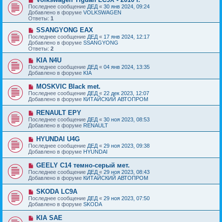
е
с
о
Последнее сообщение
ДЕД
«
30 янв 2024, 09:24
н
о
в
Добавлено в форуме
VOLKSWAGEN
и
о
о
Ответы:
1
е
б
е
щ
с
Н
SSANGYONG EAX
е
о
о
Последнее сообщение
ДЕД
«
17 янв 2024, 12:17
н
о
в
Добавлено в форуме
SSANGYONG
и
б
о
Ответы:
2
е
щ
е
е
с
Н
KIA N4U
н
о
о
Последнее сообщение
ДЕД
«
04 янв 2024, 13:35
и
о
в
Добавлено в форуме
KIA
е
б
о
щ
е
Н
MOSKVIC Black met.
е
с
о
Последнее сообщение
ДЕД
«
22 дек 2023, 12:07
н
о
в
Добавлено в форуме
КИТАЙСКИЙ АВТОПРОМ
и
о
о
е
б
е
Н
RENAULT EPY
щ
с
о
е
Последнее сообщение
ДЕД
«
30 ноя 2023, 08:53
о
в
н
Добавлено в форуме
RENAULT
о
о
и
б
е
е
Н
HYUNDAI U4G
щ
с
о
е
Последнее сообщение
ДЕД
«
29 ноя 2023, 09:38
о
в
н
Добавлено в форуме
HYUNDAI
о
о
и
б
е
е
Н
GEELY C14 темно-серый мет.
щ
с
о
е
Последнее сообщение
ДЕД
«
29 ноя 2023, 08:43
о
в
н
Добавлено в форуме
КИТАЙСКИЙ АВТОПРОМ
о
о
и
б
е
е
Н
SKODA LC9A
щ
с
о
е
Последнее сообщение
ДЕД
«
29 ноя 2023, 07:50
о
в
н
Добавлено в форуме
SKODA
о
о
и
б
е
е
Н
KIA SAE
щ
с