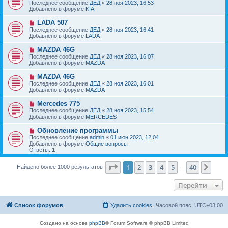
о
е
Последнее сообщение
ДЕД
«
28 ноя 2023, 16:53
о
в
н
Добавлено в форуме
KIA
о
о
и
б
е
е
Н
LADA 507
щ
с
о
е
Последнее сообщение
ДЕД
«
28 ноя 2023, 16:41
о
в
н
Добавлено в форуме
LADA
о
о
и
б
е
е
Н
MAZDA 46G
щ
с
о
е
Последнее сообщение
ДЕД
«
28 ноя 2023, 16:07
о
в
н
Добавлено в форуме
MAZDA
о
о
и
б
е
е
Н
MAZDA 46G
щ
с
о
е
Последнее сообщение
ДЕД
«
28 ноя 2023, 16:01
о
в
н
Добавлено в форуме
MAZDA
о
о
и
б
е
е
Н
Mercedes 775
щ
с
о
е
Последнее сообщение
ДЕД
«
28 ноя 2023, 15:54
о
в
н
Добавлено в форуме
MERCEDES
о
о
и
б
е
е
Н
Обновление программы
щ
с
о
е
Последнее сообщение
admin
«
01 июн 2023, 12:04
о
в
н
Добавлено в форуме
Общие вопросы
о
о
и
Ответы:
1
б
е
е
щ
с
е
Страница
1
из
40
о
1
2
3
4
5
40
След
Найдено более 1000 результатов
…
н
о
и
б
е
Перейти
щ
е
н
и
Список форумов
Удалить cookies
Часовой пояс:
UTC+03:00
е
Создано на основе
phpBB
® Forum Software © phpBB Limited