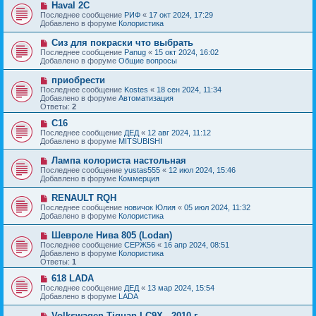
с
Н
Haval 2C
е
о
о
Последнее сообщение
РИФ
«
17 окт 2024, 17:29
н
о
в
Добавлено в форуме
Колористика
и
б
о
е
щ
е
Н
Сиз для покраски что выбрать
е
с
о
Последнее сообщение
Panug
«
15 окт 2024, 16:02
н
о
в
Добавлено в форуме
Общие вопросы
и
о
о
е
б
е
Н
приобрести
щ
с
о
е
Последнее сообщение
Kostes
«
18 сен 2024, 11:34
о
в
н
Добавлено в форуме
Автоматизация
о
о
и
Ответы:
2
б
е
е
щ
с
Н
C16
е
о
о
Последнее сообщение
ДЕД
«
12 авг 2024, 11:12
н
о
в
Добавлено в форуме
MITSUBISHI
и
б
о
е
щ
е
Н
Лампа колориста настольная
е
с
о
Последнее сообщение
yustas555
«
12 июл 2024, 15:46
н
о
в
Добавлено в форуме
Коммерция
и
о
о
е
б
е
Н
RENAULT RQH
щ
с
о
е
Последнее сообщение
новичок Юлия
«
05 июл 2024, 11:32
о
в
н
Добавлено в форуме
Колористика
о
о
и
б
е
е
Н
Шевроле Нива 805 (Lodan)
щ
с
о
е
Последнее сообщение
СЕРЖ56
«
16 апр 2024, 08:51
о
в
н
Добавлено в форуме
Колористика
о
о
и
Ответы:
1
б
е
е
щ
с
Н
618 LADA
е
о
о
Последнее сообщение
ДЕД
«
13 мар 2024, 15:54
н
о
в
Добавлено в форуме
LADA
и
б
о
е
щ
е
Н
Volkswagen Tiguan LC9X - 2010 г.