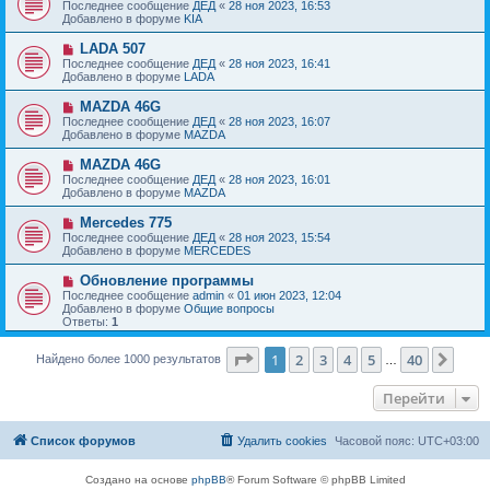
о
е
Последнее сообщение
ДЕД
«
28 ноя 2023, 16:53
о
в
н
Добавлено в форуме
KIA
о
о
и
б
е
е
Н
LADA 507
щ
с
о
е
Последнее сообщение
ДЕД
«
28 ноя 2023, 16:41
о
в
н
Добавлено в форуме
LADA
о
о
и
б
е
е
Н
MAZDA 46G
щ
с
о
е
Последнее сообщение
ДЕД
«
28 ноя 2023, 16:07
о
в
н
Добавлено в форуме
MAZDA
о
о
и
б
е
е
Н
MAZDA 46G
щ
с
о
е
Последнее сообщение
ДЕД
«
28 ноя 2023, 16:01
о
в
н
Добавлено в форуме
MAZDA
о
о
и
б
е
е
Н
Mercedes 775
щ
с
о
е
Последнее сообщение
ДЕД
«
28 ноя 2023, 15:54
о
в
н
Добавлено в форуме
MERCEDES
о
о
и
б
е
е
Н
Обновление программы
щ
с
о
е
Последнее сообщение
admin
«
01 июн 2023, 12:04
о
в
н
Добавлено в форуме
Общие вопросы
о
о
и
Ответы:
1
б
е
е
щ
с
е
Страница
1
из
40
о
1
2
3
4
5
40
След
Найдено более 1000 результатов
…
н
о
и
б
е
Перейти
щ
е
н
и
Список форумов
Удалить cookies
Часовой пояс:
UTC+03:00
е
Создано на основе
phpBB
® Forum Software © phpBB Limited