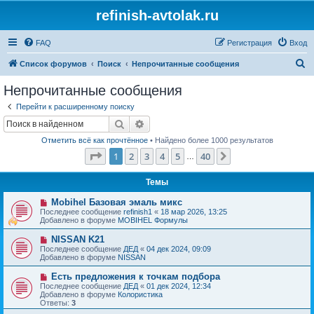
refinish-avtolak.ru
FAQ
Регистрация
Вход
П
Список форумов
Поиск
Непрочитанные сообщения
о
Непрочитанные сообщения
и
Перейти к расширенному поиску
с
Поиск
Расширенный поиск
к
Отметить всё как прочтённое
• Найдено более 1000 результатов
Страница
1
из
40
1
2
3
4
5
40
След.
…
Темы
Н
Mobihel Базовая эмаль микс
о
Последнее сообщение
refinish1
«
18 мар 2026, 13:25
в
Добавлено в форуме
MOBIHEL Формулы
о
е
Н
NISSAN K21
с
о
Последнее сообщение
ДЕД
«
04 дек 2024, 09:09
о
в
Добавлено в форуме
NISSAN
о
о
б
е
Н
Есть предложения к точкам подбора
щ
с
о
е
Последнее сообщение
ДЕД
«
01 дек 2024, 12:34
о
в
н
Добавлено в форуме
Колористика
о
о
и
Ответы:
3
б
е
е
щ