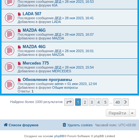
о
е
Последнее сообщение
ДЕД
«
28 ноя 2023, 16:53
о
в
н
Добавлено в форуме
KIA
о
о
и
б
е
е
Н
LADA 507
щ
с
о
е
Последнее сообщение
ДЕД
«
28 ноя 2023, 16:41
о
в
н
Добавлено в форуме
LADA
о
о
и
б
е
е
Н
MAZDA 46G
щ
с
о
е
Последнее сообщение
ДЕД
«
28 ноя 2023, 16:07
о
в
н
Добавлено в форуме
MAZDA
о
о
и
б
е
е
Н
MAZDA 46G
щ
с
о
е
Последнее сообщение
ДЕД
«
28 ноя 2023, 16:01
о
в
н
Добавлено в форуме
MAZDA
о
о
и
б
е
е
Н
Mercedes 775
щ
с
о
е
Последнее сообщение
ДЕД
«
28 ноя 2023, 15:54
о
в
н
Добавлено в форуме
MERCEDES
о
о
и
б
е
е
Н
Обновление программы
щ
с
о
е
Последнее сообщение
admin
«
01 июн 2023, 12:04
о
в
н
Добавлено в форуме
Общие вопросы
о
о
и
Ответы:
1
б
е
е
щ
с
е
Страница
1
из
40
о
1
2
3
4
5
40
След
Найдено более 1000 результатов
…
н
о
и
б
е
Перейти
щ
е
н
и
Список форумов
Удалить cookies
Часовой пояс:
UTC+03:00
е
Создано на основе
phpBB
® Forum Software © phpBB Limited