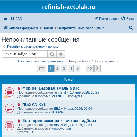
refinish-avtolak.ru
FAQ
Регистрация
Вход
П
Список форумов
Поиск
Непрочитанные сообщения
о
Непрочитанные сообщения
и
Перейти к расширенному поиску
с
Поиск
Расширенный поиск
к
Отметить всё как прочтённое
• Найдено более 1000 результатов
Страница
1
из
40
1
2
3
4
5
40
След.
…
Темы
Н
Mobihel Базовая эмаль микс
о
Последнее сообщение
refinish1
«
18 мар 2026, 13:25
в
Добавлено в форуме
MOBIHEL Формулы
о
е
Н
NISSAN K21
с
о
Последнее сообщение
ДЕД
«
04 дек 2024, 09:09
о
в
Добавлено в форуме
NISSAN
о
о
б
е
Н
Есть предложения к точкам подбора
щ
с
о
е
Последнее сообщение
ДЕД
«
01 дек 2024, 12:34
о
в
н
Добавлено в форуме
Колористика
о
о
и
Ответы:
3
б
е
е
щ