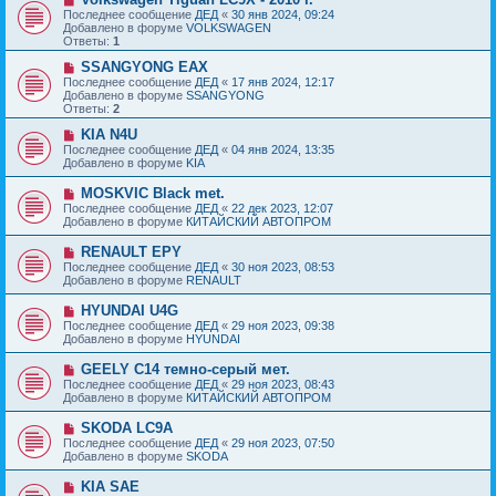
е
с
о
Последнее сообщение
ДЕД
«
30 янв 2024, 09:24
н
о
в
Добавлено в форуме
VOLKSWAGEN
и
о
о
Ответы:
1
е
б
е
щ
с
Н
SSANGYONG EAX
е
о
о
Последнее сообщение
ДЕД
«
17 янв 2024, 12:17
н
о
в
Добавлено в форуме
SSANGYONG
и
б
о
Ответы:
2
е
щ
е
е
с
Н
KIA N4U
н
о
о
Последнее сообщение
ДЕД
«
04 янв 2024, 13:35
и
о
в
Добавлено в форуме
KIA
е
б
о
щ
е
Н
MOSKVIC Black met.
е
с
о
Последнее сообщение
ДЕД
«
22 дек 2023, 12:07
н
о
в
Добавлено в форуме
КИТАЙСКИЙ АВТОПРОМ
и
о
о
е
б
е
Н
RENAULT EPY
щ
с
о
е
Последнее сообщение
ДЕД
«
30 ноя 2023, 08:53
о
в
н
Добавлено в форуме
RENAULT
о
о
и
б
е
е
Н
HYUNDAI U4G
щ
с
о
е
Последнее сообщение
ДЕД
«
29 ноя 2023, 09:38
о
в
н
Добавлено в форуме
HYUNDAI
о
о
и
б
е
е
Н
GEELY C14 темно-серый мет.
щ
с
о
е
Последнее сообщение
ДЕД
«
29 ноя 2023, 08:43
о
в
н
Добавлено в форуме
КИТАЙСКИЙ АВТОПРОМ
о
о
и
б
е
е
Н
SKODA LC9A
щ
с
о
е
Последнее сообщение
ДЕД
«
29 ноя 2023, 07:50
о
в
н
Добавлено в форуме
SKODA
о
о
и
б
е
е
Н
KIA SAE
щ
с