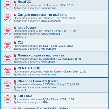
с
Н
Haval 2C
е
о
о
Последнее сообщение
РИФ
«
17 окт 2024, 17:29
н
о
в
Добавлено в форуме
Колористика
и
б
о
е
щ
е
Н
Сиз для покраски что выбрать
е
с
о
Последнее сообщение
Panug
«
15 окт 2024, 16:02
н
о
в
Добавлено в форуме
Общие вопросы
и
о
о
е
б
е
Н
приобрести
щ
с
о
е
Последнее сообщение
Kostes
«
18 сен 2024, 11:34
о
в
н
Добавлено в форуме
Автоматизация
о
о
и
Ответы:
2
б
е
е
щ
с
Н
C16
е
о
о
Последнее сообщение
ДЕД
«
12 авг 2024, 11:12
н
о
в
Добавлено в форуме
MITSUBISHI
и
б
о
е
щ
е
Н
Лампа колориста настольная
е
с
о
Последнее сообщение
yustas555
«
12 июл 2024, 15:46
н
о
в
Добавлено в форуме
Коммерция
и
о
о
е
б
е
Н
RENAULT RQH
щ
с
о
е
Последнее сообщение
новичок Юлия
«
05 июл 2024, 11:32
о
в
н
Добавлено в форуме
Колористика
о
о
и
б
е
е
Н
Шевроле Нива 805 (Lodan)
щ
с
о
е
Последнее сообщение
СЕРЖ56
«
16 апр 2024, 08:51
о
в
н
Добавлено в форуме
Колористика
о
о
и
Ответы:
1
б
е
е
щ
с
Н
618 LADA
е
о
о
Последнее сообщение
ДЕД
«
13 мар 2024, 15:54
н
о
в
Добавлено в форуме
LADA
и
б
о
е
щ
е
Н
Volkswagen Tiguan LC9X - 2010 г.