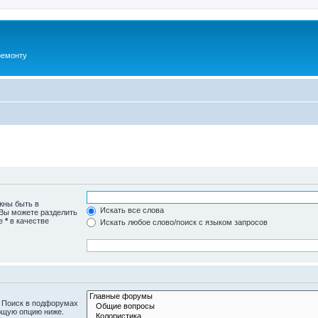
ремонту
жны быть в
Искать все слова
 Вы можете разделить
те
*
в качестве
Искать любое слово/поиск с языком запросов
. Поиск в подфорумах
ющую опцию ниже.