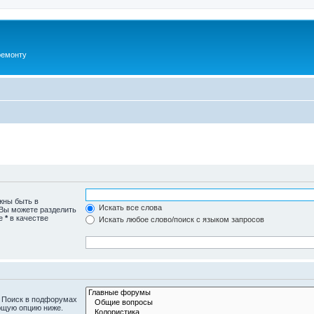
ремонту
жны быть в
Искать все слова
 Вы можете разделить
те
*
в качестве
Искать любое слово/поиск с языком запросов
. Поиск в подфорумах
ющую опцию ниже.