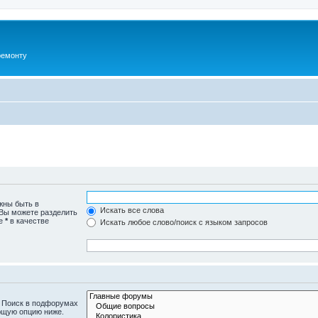
ремонту
жны быть в
Искать все слова
 Вы можете разделить
те
*
в качестве
Искать любое слово/поиск с языком запросов
. Поиск в подфорумах
ющую опцию ниже.