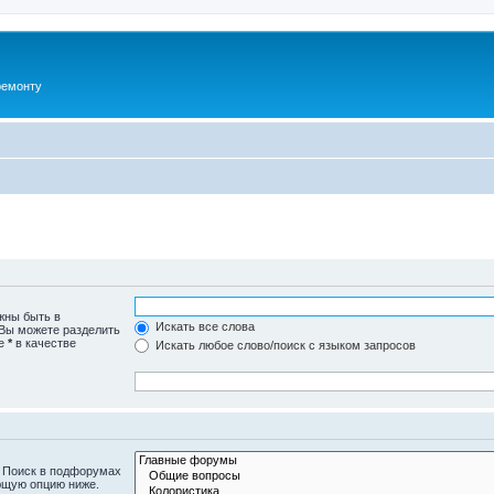
ремонту
жны быть в
Искать все слова
 Вы можете разделить
те
*
в качестве
Искать любое слово/поиск с языком запросов
. Поиск в подфорумах
ющую опцию ниже.