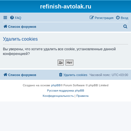
refinish-avtolak.ru
FAQ
Регистрация
Вход
П
Список форумов
о
Удалить cookies
и
с
Вы уверены, что хотите удалить все cookie, установленные данной
конференцией?
к
Список форумов
Удалить cookies
Часовой пояс:
UTC+03:00
Создано на основе
phpBB
® Forum Software © phpBB Limited
Русская поддержка phpBB
Конфиденциальность
|
Правила