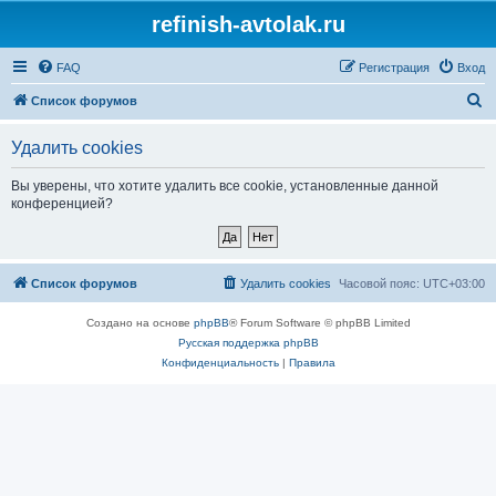
refinish-avtolak.ru
FAQ
Регистрация
Вход
П
Список форумов
о
Удалить cookies
и
с
Вы уверены, что хотите удалить все cookie, установленные данной
конференцией?
к
Список форумов
Удалить cookies
Часовой пояс:
UTC+03:00
Создано на основе
phpBB
® Forum Software © phpBB Limited
Русская поддержка phpBB
Конфиденциальность
|
Правила