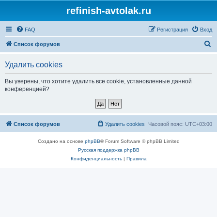
refinish-avtolak.ru
FAQ
Регистрация
Вход
П
Список форумов
о
Удалить cookies
и
с
Вы уверены, что хотите удалить все cookie, установленные данной
конференцией?
к
Список форумов
Удалить cookies
Часовой пояс:
UTC+03:00
Создано на основе
phpBB
® Forum Software © phpBB Limited
Русская поддержка phpBB
Конфиденциальность
|
Правила