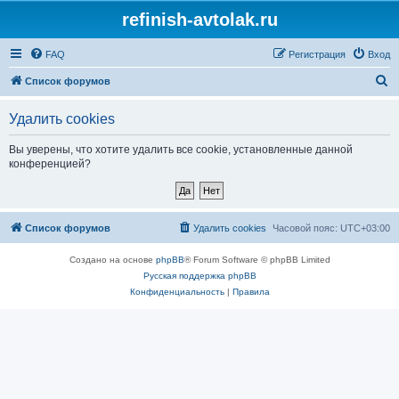
refinish-avtolak.ru
FAQ
Регистрация
Вход
П
Список форумов
о
Удалить cookies
и
с
Вы уверены, что хотите удалить все cookie, установленные данной
конференцией?
к
Список форумов
Удалить cookies
Часовой пояс:
UTC+03:00
Создано на основе
phpBB
® Forum Software © phpBB Limited
Русская поддержка phpBB
Конфиденциальность
|
Правила