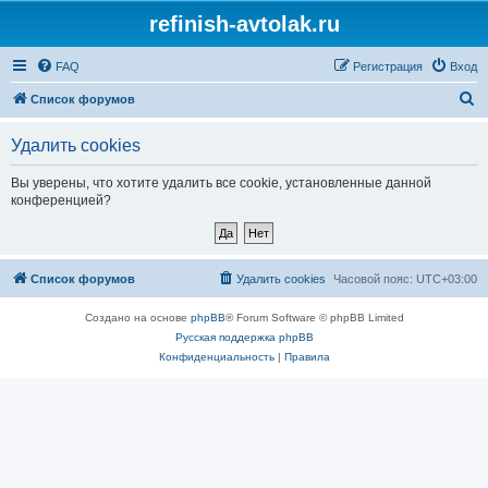
refinish-avtolak.ru
FAQ
Регистрация
Вход
П
Список форумов
о
Удалить cookies
и
с
Вы уверены, что хотите удалить все cookie, установленные данной
конференцией?
к
Список форумов
Удалить cookies
Часовой пояс:
UTC+03:00
Создано на основе
phpBB
® Forum Software © phpBB Limited
Русская поддержка phpBB
Конфиденциальность
|
Правила