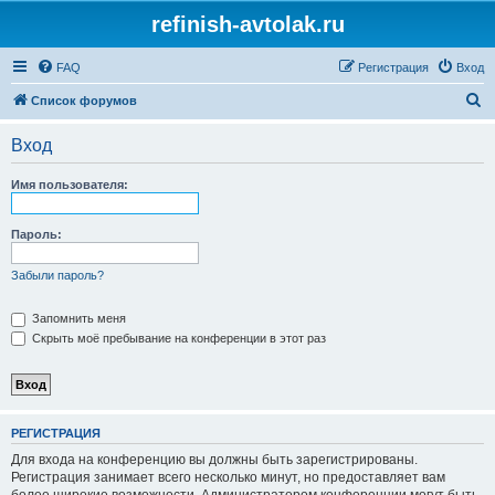
refinish-avtolak.ru
FAQ
Регистрация
Вход
П
Список форумов
о
Вход
и
с
Имя пользователя:
к
Пароль:
Забыли пароль?
Запомнить меня
Скрыть моё пребывание на конференции в этот раз
РЕГИСТРАЦИЯ
Для входа на конференцию вы должны быть зарегистрированы.
Регистрация занимает всего несколько минут, но предоставляет вам
более широкие возможности. Администратором конференции могут быть