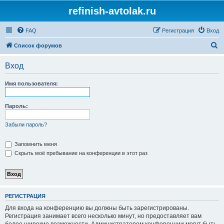
refinish-avtolak.ru
FAQ
Регистрация
Вход
П
Список форумов
о
Вход
и
с
Имя пользователя:
к
Пароль:
Забыли пароль?
Запомнить меня
Скрыть моё пребывание на конференции в этот раз
РЕГИСТРАЦИЯ
Для входа на конференцию вы должны быть зарегистрированы.
Регистрация занимает всего несколько минут, но предоставляет вам
более широкие возможности. Администратором конференции могут быть