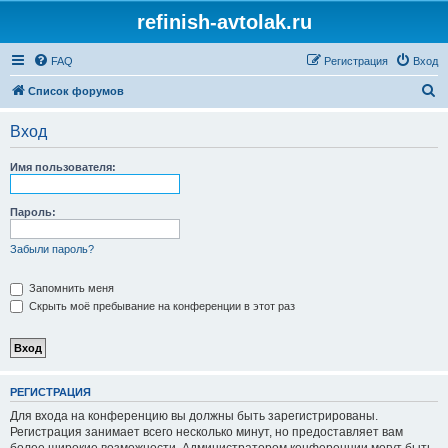
refinish-avtolak.ru
FAQ
Регистрация
Вход
П
Список форумов
о
Вход
и
с
Имя пользователя:
к
Пароль:
Забыли пароль?
Запомнить меня
Скрыть моё пребывание на конференции в этот раз
РЕГИСТРАЦИЯ
Для входа на конференцию вы должны быть зарегистрированы.
Регистрация занимает всего несколько минут, но предоставляет вам
более широкие возможности. Администратором конференции могут быть