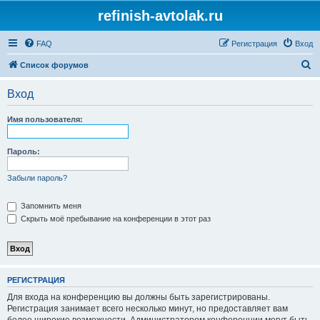
refinish-avtolak.ru
FAQ
Регистрация
Вход
П
Список форумов
о
Вход
и
с
Имя пользователя:
к
Пароль:
Забыли пароль?
Запомнить меня
Скрыть моё пребывание на конференции в этот раз
РЕГИСТРАЦИЯ
Для входа на конференцию вы должны быть зарегистрированы.
Регистрация занимает всего несколько минут, но предоставляет вам
более широкие возможности. Администратором конференции могут быть