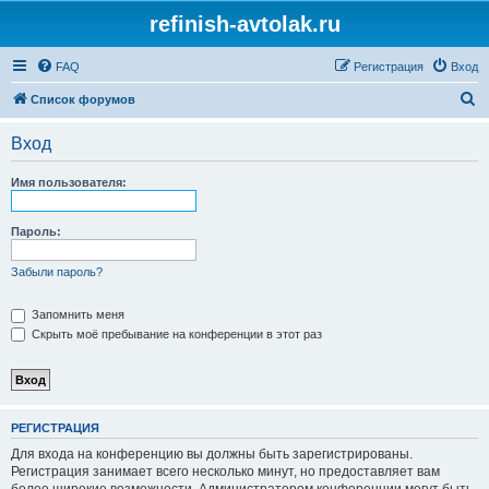
refinish-avtolak.ru
FAQ
Регистрация
Вход
П
Список форумов
о
Вход
и
с
Имя пользователя:
к
Пароль:
Забыли пароль?
Запомнить меня
Скрыть моё пребывание на конференции в этот раз
РЕГИСТРАЦИЯ
Для входа на конференцию вы должны быть зарегистрированы.
Регистрация занимает всего несколько минут, но предоставляет вам
более широкие возможности. Администратором конференции могут быть