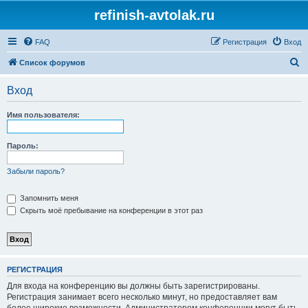
refinish-avtolak.ru
FAQ
Регистрация
Вход
П
Список форумов
о
Вход
и
с
Имя пользователя:
к
Пароль:
Забыли пароль?
Запомнить меня
Скрыть моё пребывание на конференции в этот раз
РЕГИСТРАЦИЯ
Для входа на конференцию вы должны быть зарегистрированы.
Регистрация занимает всего несколько минут, но предоставляет вам
более широкие возможности. Администратором конференции могут быть