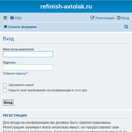
refinish-avtolak.ru
FAQ
Регистрация
Вход
П
Список форумов
о
Вход
и
с
Имя пользователя:
к
Пароль:
Забыли пароль?
Запомнить меня
Скрыть моё пребывание на конференции в этот раз
РЕГИСТРАЦИЯ
Для входа на конференцию вы должны быть зарегистрированы.
Регистрация занимает всего несколько минут, но предоставляет вам
более широкие возможности. Администратором конференции могут быть