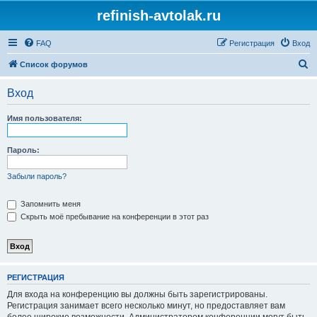
refinish-avtolak.ru
FAQ
Регистрация
Вход
П
Список форумов
о
Вход
и
с
Имя пользователя:
к
Пароль:
Забыли пароль?
Запомнить меня
Скрыть моё пребывание на конференции в этот раз
РЕГИСТРАЦИЯ
Для входа на конференцию вы должны быть зарегистрированы.
Регистрация занимает всего несколько минут, но предоставляет вам
более широкие возможности. Администратором конференции могут быть