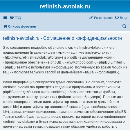
refinish-avtolak.ru
FAQ
Регистрация
Вход
П
Список форумов
о
refinish-avtolak.ru - Соглашение о конфиденциальности
и
с
Это соглашение подробно объясняет, как «refinish-avtolak.ru» и его
подразделения (в дальнейшем «мы», «наш», «refinish-avtolak.ru»,
к
«http://www.refinish-avtolak.ru/forum») и phpBB (в дальнейшем «они»,
«программное обеспечение phpBB», «www.phpbb.com», «phpBB Limited»,
«phpBB Teams») используют информацию, полученную во время любой из
ваших пользовательских сессий (в дальнейшем «ваша информация»).
Ваша информация собирается двумя способами. Во-первых, просмотр
«refinish-avtolak.ru» приведёт к созданию программным обеспечением
phpBB определённого числа cookies (небольшие текстовые файлы,
загружаемые в папку временных файлов вашего браузера). Первые две
cookie содержат только идентификатор пользователя (в дальнейшем
«user-id») и идентификатор анонимной сессии (в дальнейшем «session-
id»), автоматически присвоенные вам программным обеспечением phpBB.
Третья cookie будет создана после просмотра одной из тем конференции
«refinish-avtolak.ru» и будет использоваться для хранения информации о
прочтённых вами темах, повышая таким образом удобство работы с