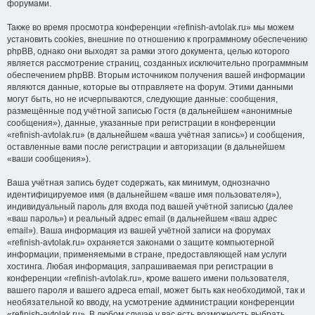
форумами.
Также во время просмотра конференции «refinish-avtolak.ru» мы можем
установить cookies, внешние по отношению к программному обеспечению
phpBB, однако они выходят за рамки этого документа, целью которого
является рассмотрение страниц, созданных исключительно программным
обеспечением phpBB. Вторым источником получения вашей информации
являются данные, которые вы отправляете на форум. Этими данными
могут быть, но не исчерпываются, следующие данные: сообщения,
размещённые под учётной записью Гостя (в дальнейшем «анонимные
сообщения»), данные, указанные при регистрации в конференции
«refinish-avtolak.ru» (в дальнейшем «ваша учётная запись») и сообщения,
оставленные вами после регистрации и авторизации (в дальнейшем
«ваши сообщения»).
Ваша учётная запись будет содержать, как минимум, однозначно
идентифицируемое имя (в дальнейшем «ваше имя пользователя»),
индивидуальный пароль для входа под вашей учётной записью (далее
«ваш пароль») и реальный адрес email (в дальнейшем «ваш адрес
email»). Ваша информация из вашей учётной записи на форумах
«refinish-avtolak.ru» охраняется законами о защите компьютерной
информации, применяемыми в стране, предоставляющей нам услуги
хостинга. Любая информация, запрашиваемая при регистрации в
конференции «refinish-avtolak.ru», кроме вашего имени пользователя,
вашего пароля и вашего адреса email, может быть как необходимой, так и
необязательной ко вводу, на усмотрение администрации конференции
«refinish-avtolak.ru». В любом случае у вас есть возможность выбрать,