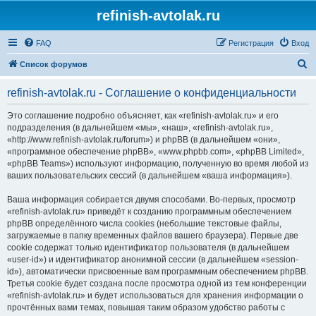
refinish-avtolak.ru
FAQ
Регистрация
Вход
П
Список форумов
о
refinish-avtolak.ru - Соглашение о конфиденциальности
и
с
Это соглашение подробно объясняет, как «refinish-avtolak.ru» и его
подразделения (в дальнейшем «мы», «наш», «refinish-avtolak.ru»,
к
«http://www.refinish-avtolak.ru/forum») и phpBB (в дальнейшем «они»,
«программное обеспечение phpBB», «www.phpbb.com», «phpBB Limited»,
«phpBB Teams») используют информацию, полученную во время любой из
ваших пользовательских сессий (в дальнейшем «ваша информация»).
Ваша информация собирается двумя способами. Во-первых, просмотр
«refinish-avtolak.ru» приведёт к созданию программным обеспечением
phpBB определённого числа cookies (небольшие текстовые файлы,
загружаемые в папку временных файлов вашего браузера). Первые две
cookie содержат только идентификатор пользователя (в дальнейшем
«user-id») и идентификатор анонимной сессии (в дальнейшем «session-
id»), автоматически присвоенные вам программным обеспечением phpBB.
Третья cookie будет создана после просмотра одной из тем конференции
«refinish-avtolak.ru» и будет использоваться для хранения информации о
прочтённых вами темах, повышая таким образом удобство работы с