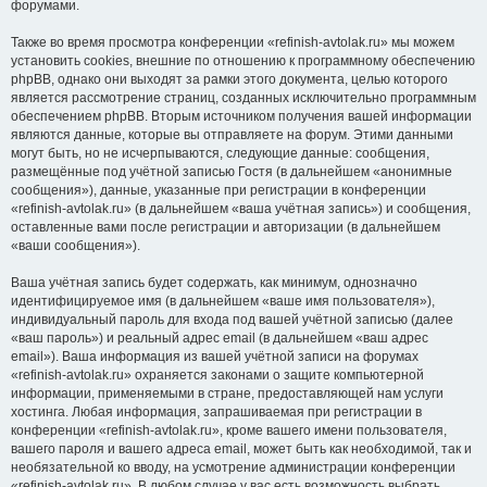
форумами.
Также во время просмотра конференции «refinish-avtolak.ru» мы можем
установить cookies, внешние по отношению к программному обеспечению
phpBB, однако они выходят за рамки этого документа, целью которого
является рассмотрение страниц, созданных исключительно программным
обеспечением phpBB. Вторым источником получения вашей информации
являются данные, которые вы отправляете на форум. Этими данными
могут быть, но не исчерпываются, следующие данные: сообщения,
размещённые под учётной записью Гостя (в дальнейшем «анонимные
сообщения»), данные, указанные при регистрации в конференции
«refinish-avtolak.ru» (в дальнейшем «ваша учётная запись») и сообщения,
оставленные вами после регистрации и авторизации (в дальнейшем
«ваши сообщения»).
Ваша учётная запись будет содержать, как минимум, однозначно
идентифицируемое имя (в дальнейшем «ваше имя пользователя»),
индивидуальный пароль для входа под вашей учётной записью (далее
«ваш пароль») и реальный адрес email (в дальнейшем «ваш адрес
email»). Ваша информация из вашей учётной записи на форумах
«refinish-avtolak.ru» охраняется законами о защите компьютерной
информации, применяемыми в стране, предоставляющей нам услуги
хостинга. Любая информация, запрашиваемая при регистрации в
конференции «refinish-avtolak.ru», кроме вашего имени пользователя,
вашего пароля и вашего адреса email, может быть как необходимой, так и
необязательной ко вводу, на усмотрение администрации конференции
«refinish-avtolak.ru». В любом случае у вас есть возможность выбрать,