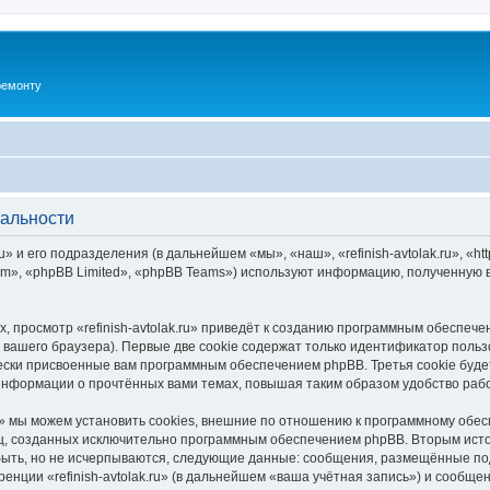
ремонту
иальности
u» и его подразделения (в дальнейшем «мы», «наш», «refinish-avtolak.ru», «http
», «phpBB Limited», «phpBB Teams») используют информацию, полученную во
 просмотр «refinish-avtolak.ru» приведёт к созданию программным обеспеч
вашего браузера). Первые две cookie содержат только идентификатор польз
чески присвоенные вам программным обеспечением phpBB. Третья cookie буд
ия информации о прочтённых вами темах, повышая таким образом удобство ра
ru» мы можем установить cookies, внешние по отношению к программному обес
иц, созданных исключительно программным обеспечением phpBB. Вторым ис
быть, но не исчерпываются, следующие данные: сообщения, размещённые по
енции «refinish-avtolak.ru» (в дальнейшем «ваша учётная запись») и сообще