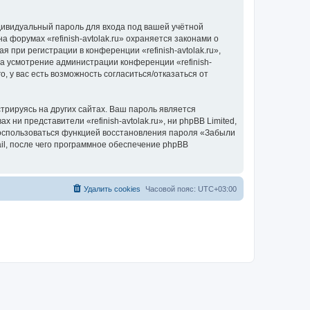
дивидуальный пароль для входа под вашей учётной
 форумах «refinish-avtolak.ru» охраняется законами о
ри регистрации в конференции «refinish-avtolak.ru»,
на усмотрение администрации конференции «refinish-
, у вас есть возможность согласиться/отказаться от
рируясь на других сайтах. Ваш пароль является
х ни представители «refinish-avtolak.ru», ни phpBB Limited,
 воспользоваться функцией восстановления пароля «Забыли
l, после чего программное обеспечение phpBB
Удалить cookies
Часовой пояс:
UTC+03:00