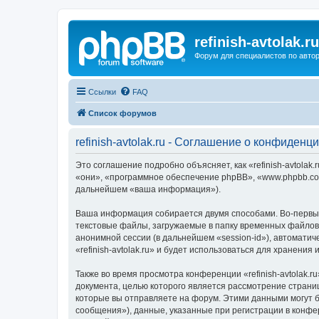
refinish-avtolak.ru
Форум для специалистов по авто
Ссылки
FAQ
Список форумов
refinish-avtolak.ru - Соглашение о конфиденц
Это соглашение подробно объясняет, как «refinish-avtolak.r
«они», «программное обеспечение phpBB», «www.phpbb.com
дальнейшем «ваша информация»).
Ваша информация собирается двумя способами. Во-первых,
текстовые файлы, загружаемые в папку временных файлов 
анонимной сессии (в дальнейшем «session-id»), автомати
«refinish-avtolak.ru» и будет использоваться для хранен
Также во время просмотра конференции «refinish-avtolak.
документа, целью которого является рассмотрение стран
которые вы отправляете на форум. Этими данными могут 
сообщения»), данные, указанные при регистрации в конфер