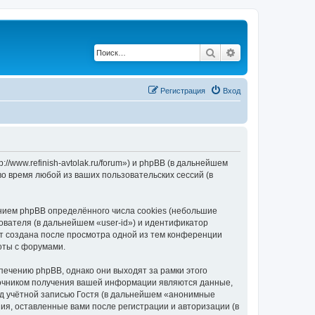
Поиск
Расширенный по
Регистрация
Вход
://www.refinish-avtolak.ru/forum») и phpBB (в дальнейшем
 время любой из ваших пользовательских сессий (в
ением phpBB определённого числа cookies (небольшие
ователя (в дальнейшем «user-id») и идентификатор
ет создана после просмотра одной из тем конференции
боты с форумами.
печению phpBB, однако они выходят за рамки этого
точником получения вашей информации являются данные,
д учётной записью Гостя (в дальнейшем «анонимные
ния, оставленные вами после регистрации и авторизации (в