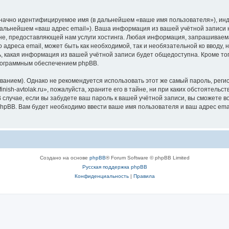
означно идентифицируемое имя (в дальнейшем «ваше имя пользователя»), ин
дальнейшем «ваш адрес email»). Ваша информация из вашей учётной записи на
 предоставляющей нам услуги хостинга. Любая информация, запрашиваемая п
 адреса email, может быть как необходимой, так и необязательной ко вводу, 
ть, какая информация из вашей учётной записи будет общедоступна. Кроме того
рограммным обеспечением phpBB.
ием). Однако не рекомендуется использовать этот же самый пароль, регист
ish-avtolak.ru», пожалуйста, храните его в тайне, ни при каких обстоятельства
В случае, если вы забудете ваш пароль к вашей учётной записи, вы сможете
pBB. Вам будет необходимо ввести ваше имя пользователя и ваш адрес emai
Создано на основе
phpBB
® Forum Software © phpBB Limited
Русская поддержка phpBB
Конфиденциальность
|
Правила