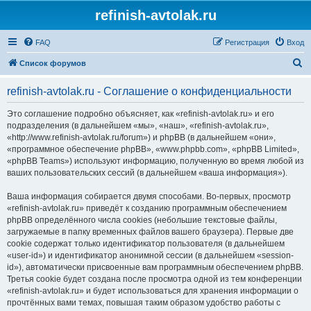
refinish-avtolak.ru
FAQ
Регистрация
Вход
П
Список форумов
о
refinish-avtolak.ru - Соглашение о конфиденциальности
и
с
Это соглашение подробно объясняет, как «refinish-avtolak.ru» и его
подразделения (в дальнейшем «мы», «наш», «refinish-avtolak.ru»,
к
«http://www.refinish-avtolak.ru/forum») и phpBB (в дальнейшем «они»,
«программное обеспечение phpBB», «www.phpbb.com», «phpBB Limited»,
«phpBB Teams») используют информацию, полученную во время любой из
ваших пользовательских сессий (в дальнейшем «ваша информация»).
Ваша информация собирается двумя способами. Во-первых, просмотр
«refinish-avtolak.ru» приведёт к созданию программным обеспечением
phpBB определённого числа cookies (небольшие текстовые файлы,
загружаемые в папку временных файлов вашего браузера). Первые две
cookie содержат только идентификатор пользователя (в дальнейшем
«user-id») и идентификатор анонимной сессии (в дальнейшем «session-
id»), автоматически присвоенные вам программным обеспечением phpBB.
Третья cookie будет создана после просмотра одной из тем конференции
«refinish-avtolak.ru» и будет использоваться для хранения информации о
прочтённых вами темах, повышая таким образом удобство работы с