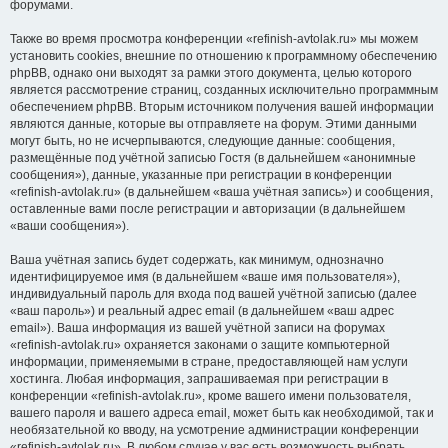
форумами.
Также во время просмотра конференции «refinish-avtolak.ru» мы можем
установить cookies, внешние по отношению к программному обеспечению
phpBB, однако они выходят за рамки этого документа, целью которого
является рассмотрение страниц, созданных исключительно программным
обеспечением phpBB. Вторым источником получения вашей информации
являются данные, которые вы отправляете на форум. Этими данными
могут быть, но не исчерпываются, следующие данные: сообщения,
размещённые под учётной записью Гостя (в дальнейшем «анонимные
сообщения»), данные, указанные при регистрации в конференции
«refinish-avtolak.ru» (в дальнейшем «ваша учётная запись») и сообщения,
оставленные вами после регистрации и авторизации (в дальнейшем
«ваши сообщения»).
Ваша учётная запись будет содержать, как минимум, однозначно
идентифицируемое имя (в дальнейшем «ваше имя пользователя»),
индивидуальный пароль для входа под вашей учётной записью (далее
«ваш пароль») и реальный адрес email (в дальнейшем «ваш адрес
email»). Ваша информация из вашей учётной записи на форумах
«refinish-avtolak.ru» охраняется законами о защите компьютерной
информации, применяемыми в стране, предоставляющей нам услуги
хостинга. Любая информация, запрашиваемая при регистрации в
конференции «refinish-avtolak.ru», кроме вашего имени пользователя,
вашего пароля и вашего адреса email, может быть как необходимой, так и
необязательной ко вводу, на усмотрение администрации конференции
«refinish-avtolak.ru». В любом случае у вас есть возможность выбрать,