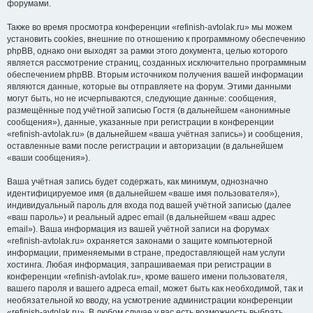
форумами.
Также во время просмотра конференции «refinish-avtolak.ru» мы можем
установить cookies, внешние по отношению к программному обеспечению
phpBB, однако они выходят за рамки этого документа, целью которого
является рассмотрение страниц, созданных исключительно программным
обеспечением phpBB. Вторым источником получения вашей информации
являются данные, которые вы отправляете на форум. Этими данными
могут быть, но не исчерпываются, следующие данные: сообщения,
размещённые под учётной записью Гостя (в дальнейшем «анонимные
сообщения»), данные, указанные при регистрации в конференции
«refinish-avtolak.ru» (в дальнейшем «ваша учётная запись») и сообщения,
оставленные вами после регистрации и авторизации (в дальнейшем
«ваши сообщения»).
Ваша учётная запись будет содержать, как минимум, однозначно
идентифицируемое имя (в дальнейшем «ваше имя пользователя»),
индивидуальный пароль для входа под вашей учётной записью (далее
«ваш пароль») и реальный адрес email (в дальнейшем «ваш адрес
email»). Ваша информация из вашей учётной записи на форумах
«refinish-avtolak.ru» охраняется законами о защите компьютерной
информации, применяемыми в стране, предоставляющей нам услуги
хостинга. Любая информация, запрашиваемая при регистрации в
конференции «refinish-avtolak.ru», кроме вашего имени пользователя,
вашего пароля и вашего адреса email, может быть как необходимой, так и
необязательной ко вводу, на усмотрение администрации конференции
«refinish-avtolak.ru». В любом случае у вас есть возможность выбрать,