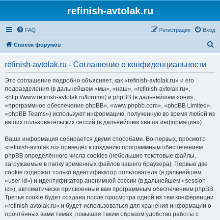
refinish-avtolak.ru
FAQ
Регистрация
Вход
П
Список форумов
о
refinish-avtolak.ru - Соглашение о конфиденциальности
и
с
Это соглашение подробно объясняет, как «refinish-avtolak.ru» и его
подразделения (в дальнейшем «мы», «наш», «refinish-avtolak.ru»,
к
«http://www.refinish-avtolak.ru/forum») и phpBB (в дальнейшем «они»,
«программное обеспечение phpBB», «www.phpbb.com», «phpBB Limited»,
«phpBB Teams») используют информацию, полученную во время любой из
ваших пользовательских сессий (в дальнейшем «ваша информация»).
Ваша информация собирается двумя способами. Во-первых, просмотр
«refinish-avtolak.ru» приведёт к созданию программным обеспечением
phpBB определённого числа cookies (небольшие текстовые файлы,
загружаемые в папку временных файлов вашего браузера). Первые две
cookie содержат только идентификатор пользователя (в дальнейшем
«user-id») и идентификатор анонимной сессии (в дальнейшем «session-
id»), автоматически присвоенные вам программным обеспечением phpBB.
Третья cookie будет создана после просмотра одной из тем конференции
«refinish-avtolak.ru» и будет использоваться для хранения информации о
прочтённых вами темах, повышая таким образом удобство работы с