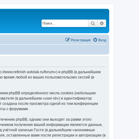
Поиск
Расширенный по
Регистрация
Вход
://www.refinish-avtolak.ru/forum») и phpBB (в дальнейшем
 время любой из ваших пользовательских сессий (в
ением phpBB определённого числа cookies (небольшие
ователя (в дальнейшем «user-id») и идентификатор
ет создана после просмотра одной из тем конференции
боты с форумами.
печению phpBB, однако они выходят за рамки этого
точником получения вашей информации являются данные,
д учётной записью Гостя (в дальнейшем «анонимные
ния, оставленные вами после регистрации и авторизации (в