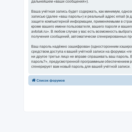
дальнейшем «ваши сообщения»).
Ваша учётная запись будет содержать, как минимум, одн
записью (далее «ваш пароль») и реальный адрес email (в 
защите компьютерной информации, применяемыми в стране,
кроме вашего имени пользователя, вашего пароля и вашего
avtolak.ru». В любом случае у вас есть возможность выбра
получения сообщений, автоматически сгенерированных п
Ваш пароль надёжно зашифрован (односторонним хэширован
средством доступа к вашей учётной записи на форумах «refin
ни другое третье лицо не вправе спрашивать ваш пароль. 
пароль?», предусмотренной программным обеспечением ph
сгенерирует вам новый пароль для вашей учётной записи.
Список форумов