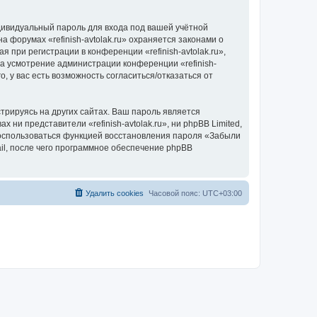
дивидуальный пароль для входа под вашей учётной
 форумах «refinish-avtolak.ru» охраняется законами о
ри регистрации в конференции «refinish-avtolak.ru»,
на усмотрение администрации конференции «refinish-
, у вас есть возможность согласиться/отказаться от
рируясь на других сайтах. Ваш пароль является
х ни представители «refinish-avtolak.ru», ни phpBB Limited,
 воспользоваться функцией восстановления пароля «Забыли
l, после чего программное обеспечение phpBB
Удалить cookies
Часовой пояс:
UTC+03:00