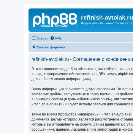
refinish-avtolak.ru
Форум для специалистов по авто
Ссылки
FAQ
Список форумов
refinish-avtolak.ru - Соглашение о конфиденц
Это соглашение подробно объясняет, как «refinish-avtolak.r
«они», «программное обеспечение phpBB», «www.phpbb.com
дальнейшем «ваша информация»).
Ваша информация собирается двумя способами. Во-первых,
текстовые файлы, загружаемые в папку временных файлов 
анонимной сессии (в дальнейшем «session-id»), автомати
«refinish-avtolak.ru» и будет использоваться для хранен
Также во время просмотра конференции «refinish-avtolak.
документа, целью которого является рассмотрение стран
которые вы отправляете на форум. Этими данными могут 
сообщения»), данные, указанные при регистрации в конфер