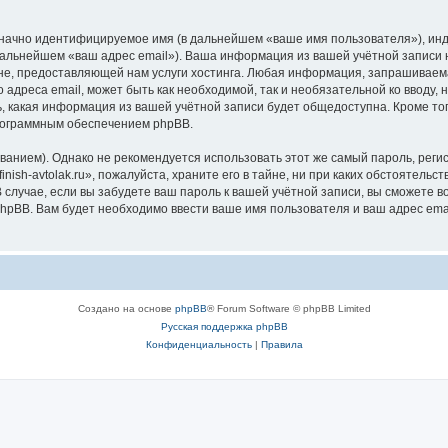
означно идентифицируемое имя (в дальнейшем «ваше имя пользователя»), ин
дальнейшем «ваш адрес email»). Ваша информация из вашей учётной записи на
 предоставляющей нам услуги хостинга. Любая информация, запрашиваемая п
 адреса email, может быть как необходимой, так и необязательной ко вводу, 
ть, какая информация из вашей учётной записи будет общедоступна. Кроме того
рограммным обеспечением phpBB.
ием). Однако не рекомендуется использовать этот же самый пароль, регист
ish-avtolak.ru», пожалуйста, храните его в тайне, ни при каких обстоятельства
В случае, если вы забудете ваш пароль к вашей учётной записи, вы сможете
pBB. Вам будет необходимо ввести ваше имя пользователя и ваш адрес emai
Создано на основе
phpBB
® Forum Software © phpBB Limited
Русская поддержка phpBB
Конфиденциальность
|
Правила