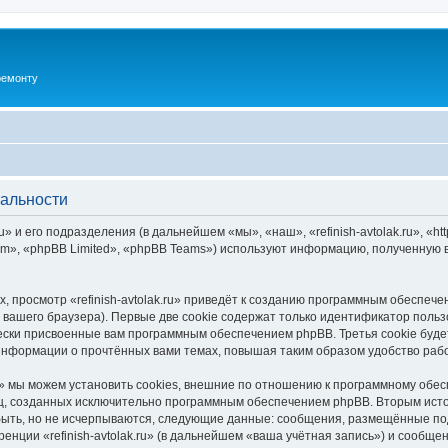
ремонту
иальности
u» и его подразделения (в дальнейшем «мы», «наш», «refinish-avtolak.ru», «http
», «phpBB Limited», «phpBB Teams») используют информацию, полученную во
 просмотр «refinish-avtolak.ru» приведёт к созданию программным обеспеч
вашего браузера). Первые две cookie содержат только идентификатор польз
чески присвоенные вам программным обеспечением phpBB. Третья cookie буд
ия информации о прочтённых вами темах, повышая таким образом удобство ра
ru» мы можем установить cookies, внешние по отношению к программному обес
иц, созданных исключительно программным обеспечением phpBB. Вторым ис
быть, но не исчерпываются, следующие данные: сообщения, размещённые по
енции «refinish-avtolak.ru» (в дальнейшем «ваша учётная запись») и сообще