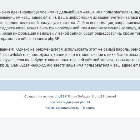
означно идентифицируемое имя (в дальнейшем «ваше имя пользователя»), ин
дальнейшем «ваш адрес email»). Ваша информация из вашей учётной записи на
 предоставляющей нам услуги хостинга. Любая информация, запрашиваемая п
 адреса email, может быть как необходимой, так и необязательной ко вводу, 
ть, какая информация из вашей учётной записи будет общедоступна. Кроме того
рограммным обеспечением phpBB.
ием). Однако не рекомендуется использовать этот же самый пароль, регист
ish-avtolak.ru», пожалуйста, храните его в тайне, ни при каких обстоятельства
В случае, если вы забудете ваш пароль к вашей учётной записи, вы сможете
pBB. Вам будет необходимо ввести ваше имя пользователя и ваш адрес emai
Создано на основе
phpBB
® Forum Software © phpBB Limited
Русская поддержка phpBB
Конфиденциальность
|
Правила