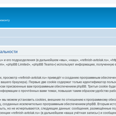
ремонту
иальности
u» и его подразделения (в дальнейшем «мы», «наш», «refinish-avtolak.ru», «http
», «phpBB Limited», «phpBB Teams») используют информацию, полученную во
 просмотр «refinish-avtolak.ru» приведёт к созданию программным обеспеч
вашего браузера). Первые две cookie содержат только идентификатор польз
чески присвоенные вам программным обеспечением phpBB. Третья cookie буд
ия информации о прочтённых вами темах, повышая таким образом удобство ра
ru» мы можем установить cookies, внешние по отношению к программному обес
иц, созданных исключительно программным обеспечением phpBB. Вторым ис
быть, но не исчерпываются, следующие данные: сообщения, размещённые по
енции «refinish-avtolak.ru» (в дальнейшем «ваша учётная запись») и сообще