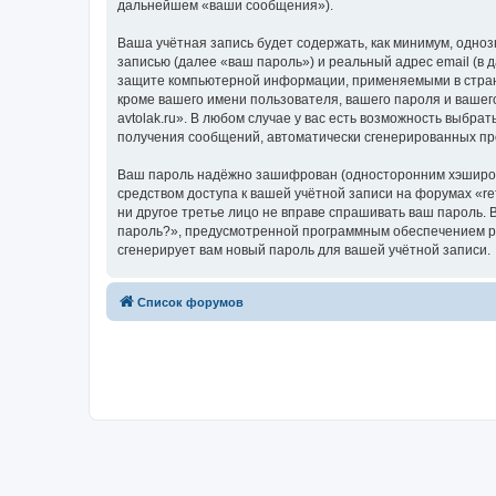
дальнейшем «ваши сообщения»).
Ваша учётная запись будет содержать, как минимум, одн
записью (далее «ваш пароль») и реальный адрес email (в 
защите компьютерной информации, применяемыми в стране,
кроме вашего имени пользователя, вашего пароля и вашего
avtolak.ru». В любом случае у вас есть возможность выбра
получения сообщений, автоматически сгенерированных п
Ваш пароль надёжно зашифрован (односторонним хэширован
средством доступа к вашей учётной записи на форумах «refin
ни другое третье лицо не вправе спрашивать ваш пароль. 
пароль?», предусмотренной программным обеспечением ph
сгенерирует вам новый пароль для вашей учётной записи.
Список форумов