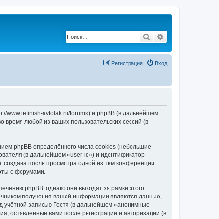
Поиск
Расширенный по
Регистрация
Вход
://www.refinish-avtolak.ru/forum») и phpBB (в дальнейшем
 время любой из ваших пользовательских сессий (в
ением phpBB определённого числа cookies (небольшие
ователя (в дальнейшем «user-id») и идентификатор
ет создана после просмотра одной из тем конференции
боты с форумами.
печению phpBB, однако они выходят за рамки этого
точником получения вашей информации являются данные,
д учётной записью Гостя (в дальнейшем «анонимные
ния, оставленные вами после регистрации и авторизации (в