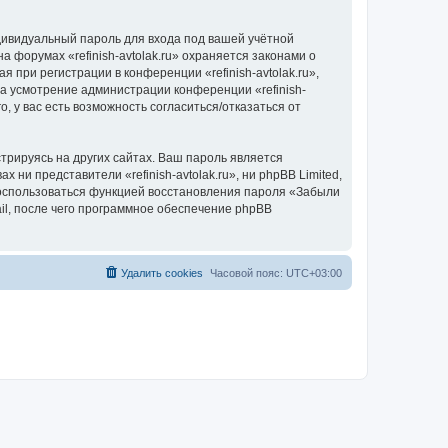
дивидуальный пароль для входа под вашей учётной
 форумах «refinish-avtolak.ru» охраняется законами о
ри регистрации в конференции «refinish-avtolak.ru»,
на усмотрение администрации конференции «refinish-
, у вас есть возможность согласиться/отказаться от
рируясь на других сайтах. Ваш пароль является
х ни представители «refinish-avtolak.ru», ни phpBB Limited,
 воспользоваться функцией восстановления пароля «Забыли
l, после чего программное обеспечение phpBB
Удалить cookies
Часовой пояс:
UTC+03:00