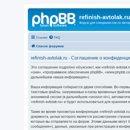
refinish-avtolak.ru
Форум для специалистов по авто
Ссылки
FAQ
Список форумов
refinish-avtolak.ru - Соглашение о конфиденц
Это соглашение подробно объясняет, как «refinish-avtolak.r
«они», «программное обеспечение phpBB», «www.phpbb.com
дальнейшем «ваша информация»).
Ваша информация собирается двумя способами. Во-первых,
текстовые файлы, загружаемые в папку временных файлов 
анонимной сессии (в дальнейшем «session-id»), автомати
«refinish-avtolak.ru» и будет использоваться для хранен
Также во время просмотра конференции «refinish-avtolak.
документа, целью которого является рассмотрение стран
которые вы отправляете на форум. Этими данными могут 
сообщения»), данные, указанные при регистрации в конфер