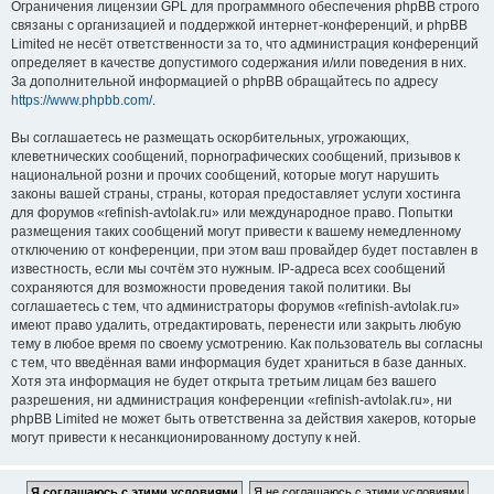
Ограничения лицензии GPL для программного обеспечения phpBB строго
связаны с организацией и поддержкой интернет-конференций, и phpBB
Limited не несёт ответственности за то, что администрация конференций
определяет в качестве допустимого содержания и/или поведения в них.
За дополнительной информацией о phpBB обращайтесь по адресу
https://www.phpbb.com/
.
Вы соглашаетесь не размещать оскорбительных, угрожающих,
клеветнических сообщений, порнографических сообщений, призывов к
национальной розни и прочих сообщений, которые могут нарушить
законы вашей страны, страны, которая предоставляет услуги хостинга
для форумов «refinish-avtolak.ru» или международное право. Попытки
размещения таких сообщений могут привести к вашему немедленному
отключению от конференции, при этом ваш провайдер будет поставлен в
известность, если мы сочтём это нужным. IP-адреса всех сообщений
сохраняются для возможности проведения такой политики. Вы
соглашаетесь с тем, что администраторы форумов «refinish-avtolak.ru»
имеют право удалить, отредактировать, перенести или закрыть любую
тему в любое время по своему усмотрению. Как пользователь вы согласны
с тем, что введённая вами информация будет храниться в базе данных.
Хотя эта информация не будет открыта третьим лицам без вашего
разрешения, ни администрация конференции «refinish-avtolak.ru», ни
phpBB Limited не может быть ответственна за действия хакеров, которые
могут привести к несанкционированному доступу к ней.