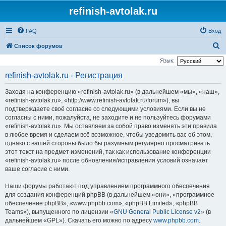
refinish-avtolak.ru
FAQ
Вход
П
Список форумов
о
Язык:
и
refinish-avtolak.ru - Регистрация
с
Заходя на конференцию «refinish-avtolak.ru» (в дальнейшем «мы», «наш»,
к
«refinish-avtolak.ru», «http://www.refinish-avtolak.ru/forum»), вы
подтверждаете своё согласие со следующими условиями. Если вы не
согласны с ними, пожалуйста, не заходите и не пользуйтесь форумами
«refinish-avtolak.ru». Мы оставляем за собой право изменять эти правила
в любое время и сделаем всё возможное, чтобы уведомить вас об этом,
однако с вашей стороны было бы разумным регулярно просматривать
этот текст на предмет изменений, так как использование конференции
«refinish-avtolak.ru» после обновления/исправления условий означает
ваше согласие с ними.
Наши форумы работают под управлением программного обеспечения
для создания конференций phpBB (в дальнейшем «они», «программное
обеспечение phpBB», «www.phpbb.com», «phpBB Limited», «phpBB
Teams»), выпущенного по лицензии «
GNU General Public License v2
» (в
дальнейшем «GPL»). Скачать его можно по адресу
www.phpbb.com
.