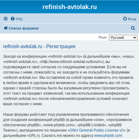
refinish-avtolak.ru
FAQ
Вход
П
Список форумов
о
Язык:
и
refinish-avtolak.ru - Регистрация
с
Заходя на конференцию «refinish-avtolak.ru» (в дальнейшем «мы», «наш»,
к
«refinish-avtolak.ru», «http://www.refinish-avtolak.ru/forum»), вы
подтверждаете своё согласие со следующими условиями. Если вы не
согласны с ними, пожалуйста, не заходите и не пользуйтесь форумами
«refinish-avtolak.ru». Мы оставляем за собой право изменять эти правила
в любое время и сделаем всё возможное, чтобы уведомить вас об этом,
однако с вашей стороны было бы разумным регулярно просматривать
этот текст на предмет изменений, так как использование конференции
«refinish-avtolak.ru» после обновления/исправления условий означает
ваше согласие с ними.
Наши форумы работают под управлением программного обеспечения
для создания конференций phpBB (в дальнейшем «они», «программное
обеспечение phpBB», «www.phpbb.com», «phpBB Limited», «phpBB
Teams»), выпущенного по лицензии «
GNU General Public License v2
» (в
дальнейшем «GPL»). Скачать его можно по адресу
www.phpbb.com
.