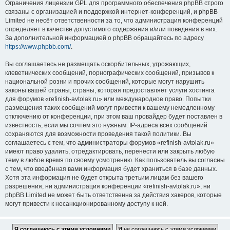
Ограничения лицензии GPL для программного обеспечения phpBB строго
связаны с организацией и поддержкой интернет-конференций, и phpBB
Limited не несёт ответственности за то, что администрация конференций
определяет в качестве допустимого содержания и/или поведения в них.
За дополнительной информацией о phpBB обращайтесь по адресу
https://www.phpbb.com/
.
Вы соглашаетесь не размещать оскорбительных, угрожающих,
клеветнических сообщений, порнографических сообщений, призывов к
национальной розни и прочих сообщений, которые могут нарушить
законы вашей страны, страны, которая предоставляет услуги хостинга
для форумов «refinish-avtolak.ru» или международное право. Попытки
размещения таких сообщений могут привести к вашему немедленному
отключению от конференции, при этом ваш провайдер будет поставлен в
известность, если мы сочтём это нужным. IP-адреса всех сообщений
сохраняются для возможности проведения такой политики. Вы
соглашаетесь с тем, что администраторы форумов «refinish-avtolak.ru»
имеют право удалить, отредактировать, перенести или закрыть любую
тему в любое время по своему усмотрению. Как пользователь вы согласны
с тем, что введённая вами информация будет храниться в базе данных.
Хотя эта информация не будет открыта третьим лицам без вашего
разрешения, ни администрация конференции «refinish-avtolak.ru», ни
phpBB Limited не может быть ответственна за действия хакеров, которые
могут привести к несанкционированному доступу к ней.