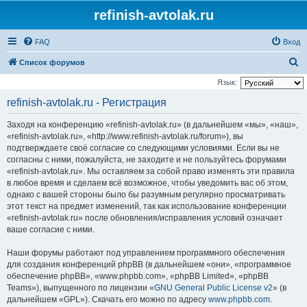
refinish-avtolak.ru
FAQ
Вход
П
Список форумов
о
Язык:
и
refinish-avtolak.ru - Регистрация
с
Заходя на конференцию «refinish-avtolak.ru» (в дальнейшем «мы», «наш»,
к
«refinish-avtolak.ru», «http://www.refinish-avtolak.ru/forum»), вы
подтверждаете своё согласие со следующими условиями. Если вы не
согласны с ними, пожалуйста, не заходите и не пользуйтесь форумами
«refinish-avtolak.ru». Мы оставляем за собой право изменять эти правила
в любое время и сделаем всё возможное, чтобы уведомить вас об этом,
однако с вашей стороны было бы разумным регулярно просматривать
этот текст на предмет изменений, так как использование конференции
«refinish-avtolak.ru» после обновления/исправления условий означает
ваше согласие с ними.
Наши форумы работают под управлением программного обеспечения
для создания конференций phpBB (в дальнейшем «они», «программное
обеспечение phpBB», «www.phpbb.com», «phpBB Limited», «phpBB
Teams»), выпущенного по лицензии «
GNU General Public License v2
» (в
дальнейшем «GPL»). Скачать его можно по адресу
www.phpbb.com
.