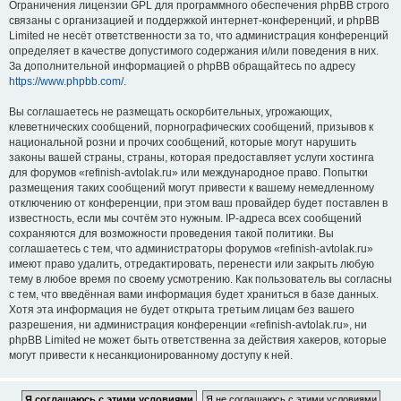
Ограничения лицензии GPL для программного обеспечения phpBB строго
связаны с организацией и поддержкой интернет-конференций, и phpBB
Limited не несёт ответственности за то, что администрация конференций
определяет в качестве допустимого содержания и/или поведения в них.
За дополнительной информацией о phpBB обращайтесь по адресу
https://www.phpbb.com/
.
Вы соглашаетесь не размещать оскорбительных, угрожающих,
клеветнических сообщений, порнографических сообщений, призывов к
национальной розни и прочих сообщений, которые могут нарушить
законы вашей страны, страны, которая предоставляет услуги хостинга
для форумов «refinish-avtolak.ru» или международное право. Попытки
размещения таких сообщений могут привести к вашему немедленному
отключению от конференции, при этом ваш провайдер будет поставлен в
известность, если мы сочтём это нужным. IP-адреса всех сообщений
сохраняются для возможности проведения такой политики. Вы
соглашаетесь с тем, что администраторы форумов «refinish-avtolak.ru»
имеют право удалить, отредактировать, перенести или закрыть любую
тему в любое время по своему усмотрению. Как пользователь вы согласны
с тем, что введённая вами информация будет храниться в базе данных.
Хотя эта информация не будет открыта третьим лицам без вашего
разрешения, ни администрация конференции «refinish-avtolak.ru», ни
phpBB Limited не может быть ответственна за действия хакеров, которые
могут привести к несанкционированному доступу к ней.