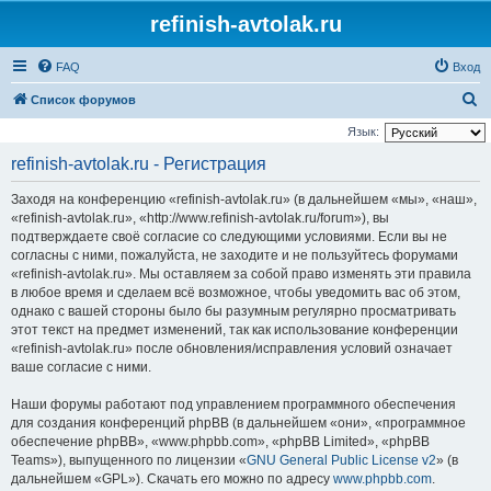
refinish-avtolak.ru
FAQ
Вход
П
Список форумов
о
Язык:
и
refinish-avtolak.ru - Регистрация
с
Заходя на конференцию «refinish-avtolak.ru» (в дальнейшем «мы», «наш»,
к
«refinish-avtolak.ru», «http://www.refinish-avtolak.ru/forum»), вы
подтверждаете своё согласие со следующими условиями. Если вы не
согласны с ними, пожалуйста, не заходите и не пользуйтесь форумами
«refinish-avtolak.ru». Мы оставляем за собой право изменять эти правила
в любое время и сделаем всё возможное, чтобы уведомить вас об этом,
однако с вашей стороны было бы разумным регулярно просматривать
этот текст на предмет изменений, так как использование конференции
«refinish-avtolak.ru» после обновления/исправления условий означает
ваше согласие с ними.
Наши форумы работают под управлением программного обеспечения
для создания конференций phpBB (в дальнейшем «они», «программное
обеспечение phpBB», «www.phpbb.com», «phpBB Limited», «phpBB
Teams»), выпущенного по лицензии «
GNU General Public License v2
» (в
дальнейшем «GPL»). Скачать его можно по адресу
www.phpbb.com
.