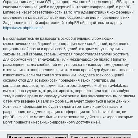
Ограничения лицензии GPL для программного обеспечения phpBB строго
связаны с организацией и поддержкой интернет-конференций, и phpBB
Limited не несёт ответственности за то, что администрация конференций
определяет в качестве допустимого содержания и/или поведения в них.
За дополнительной информацией о phpBB обращайтесь по адресу
https://www.phpbb.com/
.
Вы соглашаетесь не размещать оскорбительных, угрожающих,
клеветнических сообщений, порнографических сообщений, призывов к
национальной розни и прочих сообщений, которые могут нарушить
законы вашей страны, страны, которая предоставляет услуги хостинга
для форумов «refinish-avtolak.ru» или международное право. Попытки
размещения таких сообщений могут привести к вашему немедленному
отключению от конференции, при этом ваш провайдер будет поставлен в
известность, если мы сочтём это нужным. IP-адреса всех сообщений
сохраняются для возможности проведения такой политики. Вы
соглашаетесь с тем, что администраторы форумов «refinish-avtolak.ru»
имеют право удалить, отредактировать, перенести или закрыть любую
тему в любое время по своему усмотрению. Как пользователь вы согласны
с тем, что введённая вами информация будет храниться в базе данных.
Хотя эта информация не будет открыта третьим лицам без вашего
разрешения, ни администрация конференции «refinish-avtolak.ru», ни
phpBB Limited не может быть ответственна за действия хакеров, которые
могут привести к несанкционированному доступу к ней.