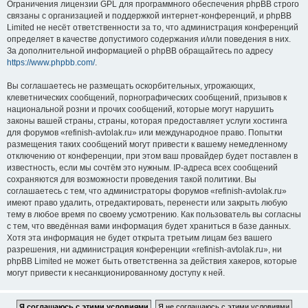
Ограничения лицензии GPL для программного обеспечения phpBB строго
связаны с организацией и поддержкой интернет-конференций, и phpBB
Limited не несёт ответственности за то, что администрация конференций
определяет в качестве допустимого содержания и/или поведения в них.
За дополнительной информацией о phpBB обращайтесь по адресу
https://www.phpbb.com/
.
Вы соглашаетесь не размещать оскорбительных, угрожающих,
клеветнических сообщений, порнографических сообщений, призывов к
национальной розни и прочих сообщений, которые могут нарушить
законы вашей страны, страны, которая предоставляет услуги хостинга
для форумов «refinish-avtolak.ru» или международное право. Попытки
размещения таких сообщений могут привести к вашему немедленному
отключению от конференции, при этом ваш провайдер будет поставлен в
известность, если мы сочтём это нужным. IP-адреса всех сообщений
сохраняются для возможности проведения такой политики. Вы
соглашаетесь с тем, что администраторы форумов «refinish-avtolak.ru»
имеют право удалить, отредактировать, перенести или закрыть любую
тему в любое время по своему усмотрению. Как пользователь вы согласны
с тем, что введённая вами информация будет храниться в базе данных.
Хотя эта информация не будет открыта третьим лицам без вашего
разрешения, ни администрация конференции «refinish-avtolak.ru», ни
phpBB Limited не может быть ответственна за действия хакеров, которые
могут привести к несанкционированному доступу к ней.