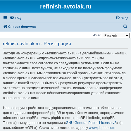
refinish-avtolak.ru
FAQ
Вход
П
Список форумов
о
Язык:
и
refinish-avtolak.ru - Регистрация
с
Заходя на конференцию «refinish-avtolak.ru» (в дальнейшем «мы», «наш»,
к
«refinish-avtolak.ru», «http://www.refinish-avtolak.ru/forum»), вы
подтверждаете своё согласие со следующими условиями. Если вы не
согласны с ними, пожалуйста, не заходите и не пользуйтесь форумами
«refinish-avtolak.ru». Мы оставляем за собой право изменять эти правила
в любое время и сделаем всё возможное, чтобы уведомить вас об этом,
однако с вашей стороны было бы разумным регулярно просматривать
этот текст на предмет изменений, так как использование конференции
«refinish-avtolak.ru» после обновления/исправления условий означает
ваше согласие с ними.
Наши форумы работают под управлением программного обеспечения
для создания конференций phpBB (в дальнейшем «они», «программное
обеспечение phpBB», «www.phpbb.com», «phpBB Limited», «phpBB
Teams»), выпущенного по лицензии «
GNU General Public License v2
» (в
дальнейшем «GPL»). Скачать его можно по адресу
www.phpbb.com
.