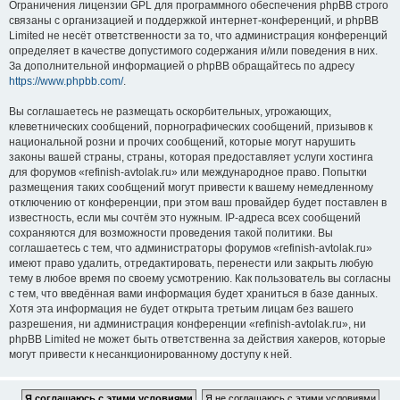
Ограничения лицензии GPL для программного обеспечения phpBB строго
связаны с организацией и поддержкой интернет-конференций, и phpBB
Limited не несёт ответственности за то, что администрация конференций
определяет в качестве допустимого содержания и/или поведения в них.
За дополнительной информацией о phpBB обращайтесь по адресу
https://www.phpbb.com/
.
Вы соглашаетесь не размещать оскорбительных, угрожающих,
клеветнических сообщений, порнографических сообщений, призывов к
национальной розни и прочих сообщений, которые могут нарушить
законы вашей страны, страны, которая предоставляет услуги хостинга
для форумов «refinish-avtolak.ru» или международное право. Попытки
размещения таких сообщений могут привести к вашему немедленному
отключению от конференции, при этом ваш провайдер будет поставлен в
известность, если мы сочтём это нужным. IP-адреса всех сообщений
сохраняются для возможности проведения такой политики. Вы
соглашаетесь с тем, что администраторы форумов «refinish-avtolak.ru»
имеют право удалить, отредактировать, перенести или закрыть любую
тему в любое время по своему усмотрению. Как пользователь вы согласны
с тем, что введённая вами информация будет храниться в базе данных.
Хотя эта информация не будет открыта третьим лицам без вашего
разрешения, ни администрация конференции «refinish-avtolak.ru», ни
phpBB Limited не может быть ответственна за действия хакеров, которые
могут привести к несанкционированному доступу к ней.