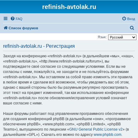
refinish-avtolak.ru
FAQ
Вход
П
Список форумов
о
Язык:
и
refinish-avtolak.ru - Регистрация
с
Заходя на конференцию «refinish-avtolak.ru» (в дальнейшем «мы», «наш»,
к
«refinish-avtolak.ru», «http://www.refinish-avtolak.ru/forum»), вы
подтверждаете своё согласие со следующими условиями. Если вы не
согласны с ними, пожалуйста, не заходите и не пользуйтесь форумами
«refinish-avtolak.ru». Мы оставляем за собой право изменять эти правила
в любое время и сделаем всё возможное, чтобы уведомить вас об этом,
однако с вашей стороны было бы разумным регулярно просматривать
этот текст на предмет изменений, так как использование конференции
«refinish-avtolak.ru» после обновления/исправления условий означает
ваше согласие с ними.
Наши форумы работают под управлением программного обеспечения
для создания конференций phpBB (в дальнейшем «они», «программное
обеспечение phpBB», «www.phpbb.com», «phpBB Limited», «phpBB
Teams»), выпущенного по лицензии «
GNU General Public License v2
» (в
дальнейшем «GPL»). Скачать его можно по адресу
www.phpbb.com
.