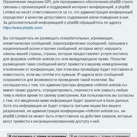
Ограничения лицензии GPL для программного обеспечения phpBB строго
связаны с организацией и поддержкой интернет-конференций, и phpBB
Limited не несёт ответственности за то, что администрация конференций
определяет в качестве допустимого содержания и/или поведения в них.
За дополнительной информацией о phpBB обращайтесь по адресу
https://www.phpbb.com/
.
Вы соглашаетесь не размещать оскорбительных, угрожающих,
клеветнических сообщений, порнографических сообщений, призывов к
национальной розни и прочих сообщений, которые могут нарушить
законы вашей страны, страны, которая предоставляет услуги хостинга
для форумов «refinish-avtolak.ru» или международное право. Попытки
размещения таких сообщений могут привести к вашему немедленному
отключению от конференции, при этом ваш провайдер будет поставлен в
известность, если мы сочтём это нужным. IP-адреса всех сообщений
сохраняются для возможности проведения такой политики. Вы
соглашаетесь с тем, что администраторы форумов «refinish-avtolak.ru»
имеют право удалить, отредактировать, перенести или закрыть любую
тему в любое время по своему усмотрению. Как пользователь вы согласны
с тем, что введённая вами информация будет храниться в базе данных.
Хотя эта информация не будет открыта третьим лицам без вашего
разрешения, ни администрация конференции «refinish-avtolak.ru», ни
phpBB Limited не может быть ответственна за действия хакеров, которые
могут привести к несанкционированному доступу к ней.