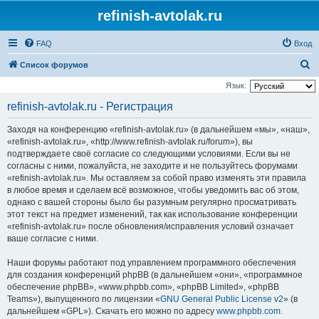
refinish-avtolak.ru
FAQ
Вход
П
Список форумов
о
Язык:
и
refinish-avtolak.ru - Регистрация
с
Заходя на конференцию «refinish-avtolak.ru» (в дальнейшем «мы», «наш»,
к
«refinish-avtolak.ru», «http://www.refinish-avtolak.ru/forum»), вы
подтверждаете своё согласие со следующими условиями. Если вы не
согласны с ними, пожалуйста, не заходите и не пользуйтесь форумами
«refinish-avtolak.ru». Мы оставляем за собой право изменять эти правила
в любое время и сделаем всё возможное, чтобы уведомить вас об этом,
однако с вашей стороны было бы разумным регулярно просматривать
этот текст на предмет изменений, так как использование конференции
«refinish-avtolak.ru» после обновления/исправления условий означает
ваше согласие с ними.
Наши форумы работают под управлением программного обеспечения
для создания конференций phpBB (в дальнейшем «они», «программное
обеспечение phpBB», «www.phpbb.com», «phpBB Limited», «phpBB
Teams»), выпущенного по лицензии «
GNU General Public License v2
» (в
дальнейшем «GPL»). Скачать его можно по адресу
www.phpbb.com
.