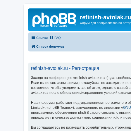
refinish-avtolak.ru
Форум для специалистов по авто
Ссылки
FAQ
Список форумов
refinish-avtolak.ru - Регистрация
Заходя на конференцию «refinish-avtolak.ru» (в дальнейшем 
Если вы не согласны с ними, пожалуйста, не заходите и не
возможное, чтобы уведомить вас об этом, однако с вашей 
avtolak.ru» после обновления/исправления условий означа
Наши форумы работают под управлением программного об
Limited», «phpBB Teams»), выпущенного по лицензии «
GNU 
программного обеспечения phpBB строго связаны с органи
определяет в качестве допустимого содержания и/или по
Вы соглашаетесь не размещать оскорбительных, угрожающ