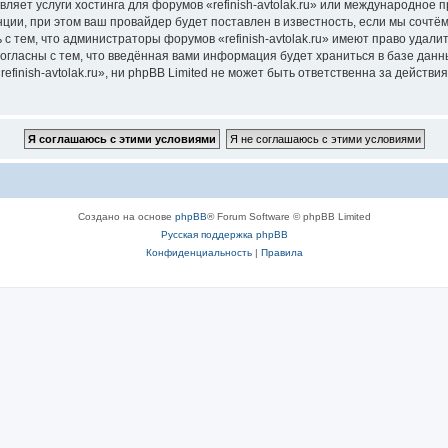
ляет услуги хостинга для форумов «refinish-avtolak.ru» или международное
ии, при этом ваш провайдер будет поставлен в известность, если мы сочтём
с тем, что администраторы форумов «refinish-avtolak.ru» имеют право удали
согласны с тем, что введённая вами информация будет храниться в базе дан
inish-avtolak.ru», ни phpBB Limited не может быть ответственна за действи
Создано на основе
phpBB
® Forum Software © phpBB Limited
Русская поддержка phpBB
Конфиденциальность
|
Правила