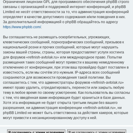
Ограничения лицензии GPL для программного обеспечения phpBB строго
связаны с организацией и поддержкой интернет-конференций, и phpBB
Limited не несёт ответственности за то, что администрация конференций
определяет в качестве допустимого содержания и/или поведения в них.
За дополнительной информацией о phpBB обращайтесь по адресу
https://www.phpbb.com/
.
Вы соглашаетесь не размещать оскорбительных, угрожающих,
клеветнических сообщений, порнографических сообщений, призывов к
национальной розни и прочих сообщений, которые могут нарушить
законы вашей страны, страны, которая предоставляет услуги хостинга
для форумов «refinish-avtolak.ru» или международное право. Попытки
размещения таких сообщений могут привести к вашему немедленному
отключению от конференции, при этом ваш провайдер будет поставлен в
известность, если мы сочтём это нужным. IP-адреса всех сообщений
сохраняются для возможности проведения такой политики. Вы
соглашаетесь с тем, что администраторы форумов «refinish-avtolak.ru»
имеют право удалить, отредактировать, перенести или закрыть любую
тему в любое время по своему усмотрению. Как пользователь вы согласны
с тем, что введённая вами информация будет храниться в базе данных.
Хотя эта информация не будет открыта третьим лицам без вашего
разрешения, ни администрация конференции «refinish-avtolak.ru», ни
phpBB Limited не может быть ответственна за действия хакеров, которые
могут привести к несанкционированному доступу к ней.