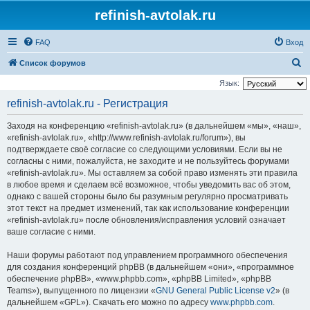
refinish-avtolak.ru
FAQ
Вход
П
Список форумов
о
Язык:
и
refinish-avtolak.ru - Регистрация
с
Заходя на конференцию «refinish-avtolak.ru» (в дальнейшем «мы», «наш»,
к
«refinish-avtolak.ru», «http://www.refinish-avtolak.ru/forum»), вы
подтверждаете своё согласие со следующими условиями. Если вы не
согласны с ними, пожалуйста, не заходите и не пользуйтесь форумами
«refinish-avtolak.ru». Мы оставляем за собой право изменять эти правила
в любое время и сделаем всё возможное, чтобы уведомить вас об этом,
однако с вашей стороны было бы разумным регулярно просматривать
этот текст на предмет изменений, так как использование конференции
«refinish-avtolak.ru» после обновления/исправления условий означает
ваше согласие с ними.
Наши форумы работают под управлением программного обеспечения
для создания конференций phpBB (в дальнейшем «они», «программное
обеспечение phpBB», «www.phpbb.com», «phpBB Limited», «phpBB
Teams»), выпущенного по лицензии «
GNU General Public License v2
» (в
дальнейшем «GPL»). Скачать его можно по адресу
www.phpbb.com
.