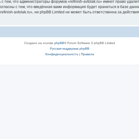
с тем, что администраторы форумов «refinish-avtolak.ru» имеют право удали
согласны с тем, что введённая вами информация будет храниться в базе дан
inish-avtolak.ru», ни phpBB Limited не может быть ответственна за действи
Создано на основе
phpBB
® Forum Software © phpBB Limited
Русская поддержка phpBB
Конфиденциальность
|
Правила