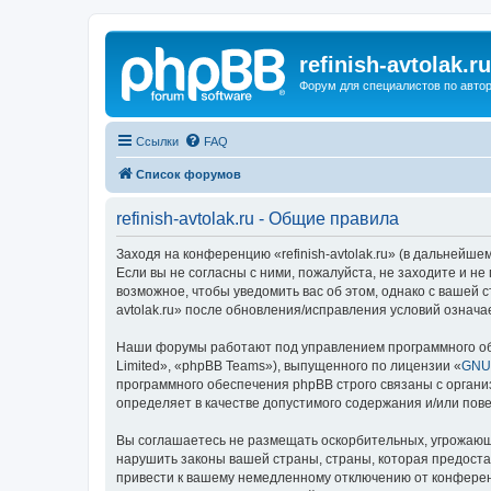
refinish-avtolak.ru
Форум для специалистов по авто
Ссылки
FAQ
Список форумов
refinish-avtolak.ru - Общие правила
Заходя на конференцию «refinish-avtolak.ru» (в дальнейшем 
Если вы не согласны с ними, пожалуйста, не заходите и не
возможное, чтобы уведомить вас об этом, однако с вашей 
avtolak.ru» после обновления/исправления условий означа
Наши форумы работают под управлением программного об
Limited», «phpBB Teams»), выпущенного по лицензии «
GNU 
программного обеспечения phpBB строго связаны с органи
определяет в качестве допустимого содержания и/или по
Вы соглашаетесь не размещать оскорбительных, угрожающ
нарушить законы вашей страны, страны, которая предостав
привести к вашему немедленному отключению от конференц