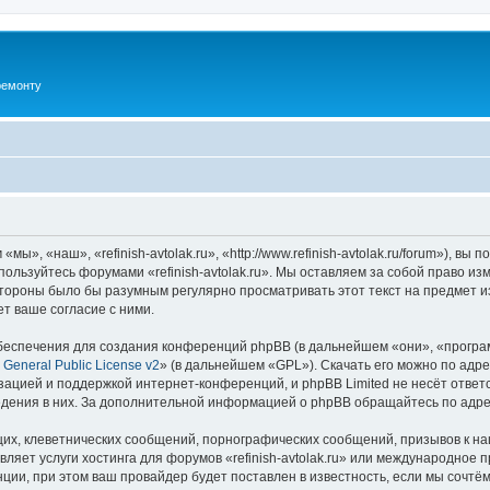
ремонту
«мы», «наш», «refinish-avtolak.ru», «http://www.refinish-avtolak.ru/forum»), 
 пользуйтесь форумами «refinish-avtolak.ru». Мы оставляем за собой право и
стороны было бы разумным регулярно просматривать этот текст на предмет из
ет ваше согласие с ними.
еспечения для создания конференций phpBB (в дальнейшем «они», «програ
General Public License v2
» (в дальнейшем «GPL»). Скачать его можно по адр
зацией и поддержкой интернет-конференций, и phpBB Limited не несёт ответ
ведения в них. За дополнительной информацией о phpBB обращайтесь по адр
их, клеветнических сообщений, порнографических сообщений, призывов к на
ляет услуги хостинга для форумов «refinish-avtolak.ru» или международное
ии, при этом ваш провайдер будет поставлен в известность, если мы сочтём