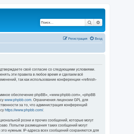
Поиск
Расширенный по
Регистрация
Вход
вы подтверждаете своё согласие со следующими условиями.
зменять эти правила в любое время и сделаем всё
менений, так как использование конференции «refinish-
ммное обеспечение phpBB», «www.phpbb.com», «phpBB
есу
www.phpbb.com
. Ограничения лицензии GPL для
ственности за то, что администрация конференций
есу
https://www.phpbb.com/
.
циональной розни и прочих сообщений, которые могут
 право. Попытки размещения таких сообщений могут
 это нужным. IP-адреса всех сообщений сохраняются для