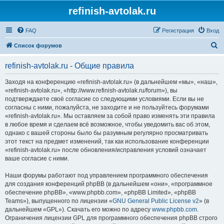
refinish-avtolak.ru
FAQ
Регистрация
Вход
П
Список форумов
о
refinish-avtolak.ru - Общие правила
и
с
Заходя на конференцию «refinish-avtolak.ru» (в дальнейшем «мы», «наш»,
«refinish-avtolak.ru», «http://www.refinish-avtolak.ru/forum»), вы
к
подтверждаете своё согласие со следующими условиями. Если вы не
согласны с ними, пожалуйста, не заходите и не пользуйтесь форумами
«refinish-avtolak.ru». Мы оставляем за собой право изменять эти правила
в любое время и сделаем всё возможное, чтобы уведомить вас об этом,
однако с вашей стороны было бы разумным регулярно просматривать
этот текст на предмет изменений, так как использование конференции
«refinish-avtolak.ru» после обновления/исправления условий означает
ваше согласие с ними.
Наши форумы работают под управлением программного обеспечения
для создания конференций phpBB (в дальнейшем «они», «программное
обеспечение phpBB», «www.phpbb.com», «phpBB Limited», «phpBB
Teams»), выпущенного по лицензии «
GNU General Public License v2
» (в
дальнейшем «GPL»). Скачать его можно по адресу
www.phpbb.com
.
Ограничения лицензии GPL для программного обеспечения phpBB строго