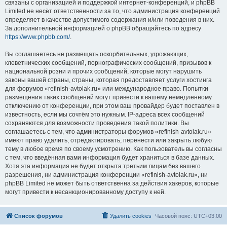
связаны с организацией и поддержкой интернет-конференций, и phpBB
Limited не несёт ответственности за то, что администрация конференций
определяет в качестве допустимого содержания и/или поведения в них.
За дополнительной информацией о phpBB обращайтесь по адресу
https://www.phpbb.com/
.
Вы соглашаетесь не размещать оскорбительных, угрожающих,
клеветнических сообщений, порнографических сообщений, призывов к
национальной розни и прочих сообщений, которые могут нарушить
законы вашей страны, страны, которая предоставляет услуги хостинга
для форумов «refinish-avtolak.ru» или международное право. Попытки
размещения таких сообщений могут привести к вашему немедленному
отключению от конференции, при этом ваш провайдер будет поставлен в
известность, если мы сочтём это нужным. IP-адреса всех сообщений
сохраняются для возможности проведения такой политики. Вы
соглашаетесь с тем, что администраторы форумов «refinish-avtolak.ru»
имеют право удалить, отредактировать, перенести или закрыть любую
тему в любое время по своему усмотрению. Как пользователь вы согласны
с тем, что введённая вами информация будет храниться в базе данных.
Хотя эта информация не будет открыта третьим лицам без вашего
разрешения, ни администрация конференции «refinish-avtolak.ru», ни
phpBB Limited не может быть ответственна за действия хакеров, которые
могут привести к несанкционированному доступу к ней.
Список форумов
Удалить cookies
Часовой пояс:
UTC+03:00