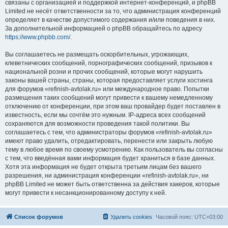
связаны с организацией и поддержкой интернет-конференций, и phpBB
Limited не несёт ответственности за то, что администрация конференций
определяет в качестве допустимого содержания и/или поведения в них.
За дополнительной информацией о phpBB обращайтесь по адресу
https://www.phpbb.com/
.
Вы соглашаетесь не размещать оскорбительных, угрожающих,
клеветнических сообщений, порнографических сообщений, призывов к
национальной розни и прочих сообщений, которые могут нарушить
законы вашей страны, страны, которая предоставляет услуги хостинга
для форумов «refinish-avtolak.ru» или международное право. Попытки
размещения таких сообщений могут привести к вашему немедленному
отключению от конференции, при этом ваш провайдер будет поставлен в
известность, если мы сочтём это нужным. IP-адреса всех сообщений
сохраняются для возможности проведения такой политики. Вы
соглашаетесь с тем, что администраторы форумов «refinish-avtolak.ru»
имеют право удалить, отредактировать, перенести или закрыть любую
тему в любое время по своему усмотрению. Как пользователь вы согласны
с тем, что введённая вами информация будет храниться в базе данных.
Хотя эта информация не будет открыта третьим лицам без вашего
разрешения, ни администрация конференции «refinish-avtolak.ru», ни
phpBB Limited не может быть ответственна за действия хакеров, которые
могут привести к несанкционированному доступу к ней.
Список форумов
Удалить cookies
Часовой пояс:
UTC+03:00