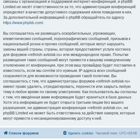
связаны с организацией и поддержкой интернет-конференций, и phpBB
Limited не несёт ответственности за то, что администрация конференций
определяет в качестве допустимого содержания и/или поведения в них.
За дополнительной информацией о phpBB обращайтесь по адресу
https://www.phpbb.com/
.
Вы соглашаетесь не размещать оскорбительных, угрожающих,
клеветнических сообщений, порнографических сообщений, призывов к
национальной розни и прочих сообщений, которые могут нарушить
законы вашей страны, страны, которая предоставляет услуги хостинга
для форумов «refinish-avtolak.ru» или международное право. Попытки
размещения таких сообщений могут привести к вашему немедленному
отключению от конференции, при этом ваш провайдер будет поставлен в
известность, если мы сочтём это нужным. IP-адреса всех сообщений
сохраняются для возможности проведения такой политики. Вы
соглашаетесь с тем, что администраторы форумов «refinish-avtolak.ru»
имеют право удалить, отредактировать, перенести или закрыть любую
тему в любое время по своему усмотрению. Как пользователь вы согласны
с тем, что введённая вами информация будет храниться в базе данных.
Хотя эта информация не будет открыта третьим лицам без вашего
разрешения, ни администрация конференции «refinish-avtolak.ru», ни
phpBB Limited не может быть ответственна за действия хакеров, которые
могут привести к несанкционированному доступу к ней.
Список форумов
Удалить cookies
Часовой пояс:
UTC+03:00