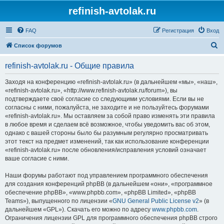
refinish-avtolak.ru
FAQ
Регистрация
Вход
П
Список форумов
о
refinish-avtolak.ru - Общие правила
и
с
Заходя на конференцию «refinish-avtolak.ru» (в дальнейшем «мы», «наш»,
«refinish-avtolak.ru», «http://www.refinish-avtolak.ru/forum»), вы
к
подтверждаете своё согласие со следующими условиями. Если вы не
согласны с ними, пожалуйста, не заходите и не пользуйтесь форумами
«refinish-avtolak.ru». Мы оставляем за собой право изменять эти правила
в любое время и сделаем всё возможное, чтобы уведомить вас об этом,
однако с вашей стороны было бы разумным регулярно просматривать
этот текст на предмет изменений, так как использование конференции
«refinish-avtolak.ru» после обновления/исправления условий означает
ваше согласие с ними.
Наши форумы работают под управлением программного обеспечения
для создания конференций phpBB (в дальнейшем «они», «программное
обеспечение phpBB», «www.phpbb.com», «phpBB Limited», «phpBB
Teams»), выпущенного по лицензии «
GNU General Public License v2
» (в
дальнейшем «GPL»). Скачать его можно по адресу
www.phpbb.com
.
Ограничения лицензии GPL для программного обеспечения phpBB строго