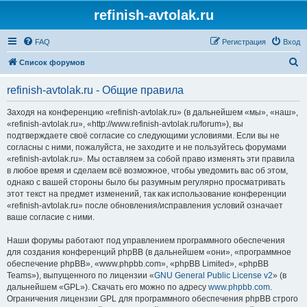
refinish-avtolak.ru
FAQ
Регистрация
Вход
П
Список форумов
о
refinish-avtolak.ru - Общие правила
и
с
Заходя на конференцию «refinish-avtolak.ru» (в дальнейшем «мы», «наш»,
«refinish-avtolak.ru», «http://www.refinish-avtolak.ru/forum»), вы
к
подтверждаете своё согласие со следующими условиями. Если вы не
согласны с ними, пожалуйста, не заходите и не пользуйтесь форумами
«refinish-avtolak.ru». Мы оставляем за собой право изменять эти правила
в любое время и сделаем всё возможное, чтобы уведомить вас об этом,
однако с вашей стороны было бы разумным регулярно просматривать
этот текст на предмет изменений, так как использование конференции
«refinish-avtolak.ru» после обновления/исправления условий означает
ваше согласие с ними.
Наши форумы работают под управлением программного обеспечения
для создания конференций phpBB (в дальнейшем «они», «программное
обеспечение phpBB», «www.phpbb.com», «phpBB Limited», «phpBB
Teams»), выпущенного по лицензии «
GNU General Public License v2
» (в
дальнейшем «GPL»). Скачать его можно по адресу
www.phpbb.com
.
Ограничения лицензии GPL для программного обеспечения phpBB строго