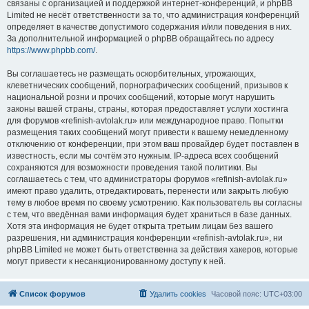
связаны с организацией и поддержкой интернет-конференций, и phpBB
Limited не несёт ответственности за то, что администрация конференций
определяет в качестве допустимого содержания и/или поведения в них.
За дополнительной информацией о phpBB обращайтесь по адресу
https://www.phpbb.com/
.
Вы соглашаетесь не размещать оскорбительных, угрожающих,
клеветнических сообщений, порнографических сообщений, призывов к
национальной розни и прочих сообщений, которые могут нарушить
законы вашей страны, страны, которая предоставляет услуги хостинга
для форумов «refinish-avtolak.ru» или международное право. Попытки
размещения таких сообщений могут привести к вашему немедленному
отключению от конференции, при этом ваш провайдер будет поставлен в
известность, если мы сочтём это нужным. IP-адреса всех сообщений
сохраняются для возможности проведения такой политики. Вы
соглашаетесь с тем, что администраторы форумов «refinish-avtolak.ru»
имеют право удалить, отредактировать, перенести или закрыть любую
тему в любое время по своему усмотрению. Как пользователь вы согласны
с тем, что введённая вами информация будет храниться в базе данных.
Хотя эта информация не будет открыта третьим лицам без вашего
разрешения, ни администрация конференции «refinish-avtolak.ru», ни
phpBB Limited не может быть ответственна за действия хакеров, которые
могут привести к несанкционированному доступу к ней.
Список форумов
Удалить cookies
Часовой пояс:
UTC+03:00