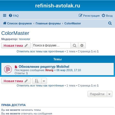
refinish-avtolak.ru
FAQ
Регистрация
Вход
П
Список форумов
Главные форумы
ColorMaster
о
ColorMaster
и
Модератор:
технолог
с
Поиск
Расширенный пои
Новая тема
к
Отметить все темы как прочтённые
• 1 тема • Страница
1
из
1
Темы
Обновление рецептур Mobihel
Последнее сообщение
Xirurg
«
06 мар 2019, 17:10
Ответы:
1
Новая тема
Отметить все темы как прочтённые
• 1 тема • Страница
1
из
1
Перейти
ПРАВА ДОСТУПА
Вы
не можете
начинать темы
Вы
не можете
отвечать на сообщения