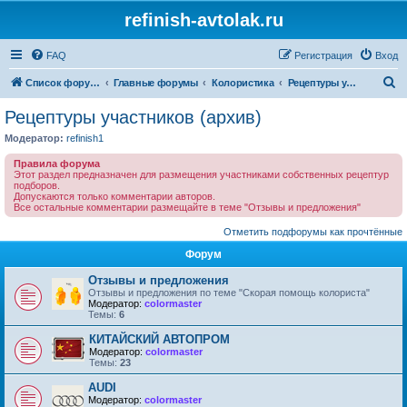
refinish-avtolak.ru
FAQ
Регистрация
Вход
П
Список форумов
Главные форумы
Колористика
Рецептуры участников (архив)
о
Рецептуры участников (архив)
и
Модератор:
refinish1
с
Правила форума
к
Этот раздел предназначен для размещения участниками собственных рецептур
подборов.
Допускаются только комментарии авторов.
Все остальные комментарии размещайте в теме "Отзывы и предложения"
Отметить подфорумы как прочтённые
Форум
Отзывы и предложения
Отзывы и предложения по теме "Скорая помощь колориста"
Модератор:
colormaster
Темы:
6
КИТАЙСКИЙ АВТОПРОМ
Модератор:
colormaster
Темы:
23
AUDI
Модератор:
colormaster