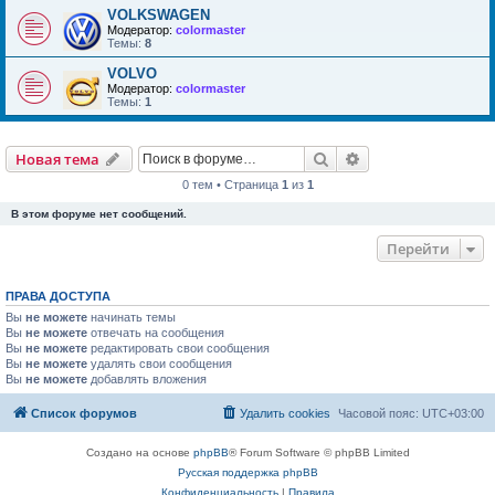
VOLKSWAGEN
Модератор:
colormaster
Темы:
8
VOLVO
Модератор:
colormaster
Темы:
1
Поиск
Расширенный пои
Новая тема
0 тем • Страница
1
из
1
В этом форуме нет сообщений.
Перейти
ПРАВА ДОСТУПА
Вы
не можете
начинать темы
Вы
не можете
отвечать на сообщения
Вы
не можете
редактировать свои сообщения
Вы
не можете
удалять свои сообщения
Вы
не можете
добавлять вложения
Список форумов
Удалить cookies
Часовой пояс:
UTC+03:00
Создано на основе
phpBB
® Forum Software © phpBB Limited
Русская поддержка phpBB
Конфиденциальность
|
Правила