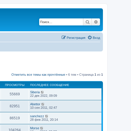
Поиск
Расширенный по
Регистрация
Вход
Отметить все темы как прочтённые
• 6 тем • Страница
1
из
1
ПРОСМОТРЫ
ПОСЛЕДНЕЕ СООБЩЕНИЕ
Siberia
55669
22 дек 2022, 09:09
Abettor
82951
10 сен 2011, 02:47
sanchezz
86519
28 фев 2011, 20:14
Morse
104264