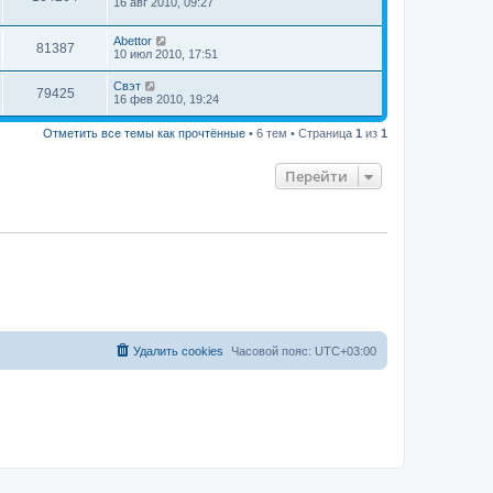
16 авг 2010, 09:27
Abettor
81387
10 июл 2010, 17:51
Свэт
79425
16 фев 2010, 19:24
Отметить все темы как прочтённые
• 6 тем • Страница
1
из
1
Перейти
Удалить cookies
Часовой пояс:
UTC+03:00