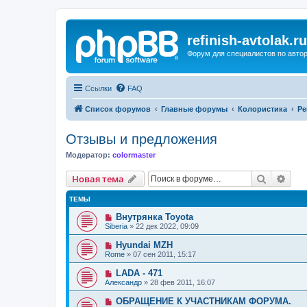
refinish-avtolak.ru
Форум для специалистов по авто
Ссылки
FAQ
Список форумов
Главные форумы
Колористика
Ре
Отзывы и предложения
Модератор:
colormaster
Поиск
Рас
Новая тема
ТЕМЫ
Внутрянка Toyota
Siberia
»
22 дек 2022, 09:09
Hyundai MZH
Rome
»
07 сен 2011, 15:17
LADA - 471
Александр
»
28 фев 2011, 16:07
ОБРАЩЕНИЕ К УЧАСТНИКАМ ФОРУМА.