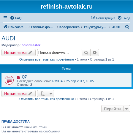
refinish-avtolak.ru
FAQ
Регистрация
Вход
П
Список форумов
Главные форумы
Колористика
Рецептуры участников (архив)
AUDI
о
AUDI
и
Модератор:
colormaster
с
Поиск
Расширенный пои
Новая тема
к
Отметить все темы как прочтённые
• 1 тема • Страница
1
из
1
Темы
Q7
Последнее сообщение
RMIHA
«
25 апр 2017, 16:05
Ответы:
2
Новая тема
Отметить все темы как прочтённые
• 1 тема • Страница
1
из
1
Перейти
ПРАВА ДОСТУПА
Вы
не можете
начинать темы
Вы
не можете
отвечать на сообщения